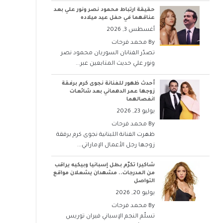
حقيقة ارتباط محمود نصر ونور علي بعد
عناقهما في حفل عيد ميلاده
أغسطس 3, 2026
By
محمد فرحات
تصدّر الفنانان السوريان محمود نصر
ونور علي حديث المتابعين عبر...
أحدث ظهور للفنانة نجوى كرم برفقة
زوجها عمر الدهماني بعد شائعات
انفصالهما
يوليو 23, 2026
By
محمد فرحات
ظهرت الفنانة اللبنانية نجوى كرم برفقة
زوجها رجل الأعمال الإماراتي...
شاكيرا تكرّم بطل إسبانيا وبيكيه يراقب
من المدرجات.. مشهدان يشعلان مواقع
التواصل
يوليو 20, 2026
By
محمد فرحات
تسلّم النجم الإسباني فيران توريس