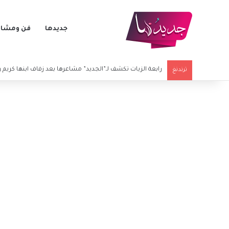
جديدها
فن ومشاه
موقف محرج لـ ميادة الحناوي في قرطاج بعد غياب 21 عاماً.. ورد فعلها يتصدر
ترندنغ