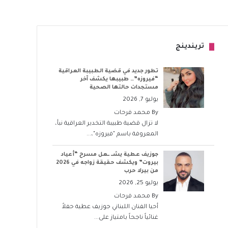
تريندينج
تطور جديد في قضية الطبيبة العراقية
“فيروزه”… طبيبها يكشف آخر
مستجدات حالتها الصحية
يوليو 7, 2026
By
محمد فرحات
لا تزال قضية طبيبة التخدير العراقية نبأ،
المعروفة باسم "فيروزه"،...
جوزيف عطية يشــ ــعل مسرح “أعياد
بيروت” ويكشف حقيقة زواجه في 2026
من بيرلا حرب
يوليو 25, 2026
By
محمد فرحات
أحيا الفنان اللبناني جوزيف عطية حفلاً
غنائياً ناجحاً بامتياز على...