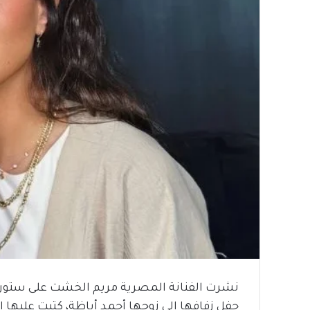
نشرت الفنانة المصرية مريم الخشت على ستو
حفل زفافها إلى زوجها أحمد أباظة، كتبت عليها ال