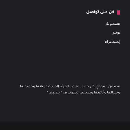
كن على تواصل
فيسبوك
تويتر
إنستاغرام
نبذة عن الموقع: كل جديد يتعلق بالمرأة العربية وحياتها وحضورها
وجمالها وأناقتها وصحتها تجدونه في " جديدها "