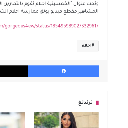
المشاهير مقطع فيديو يوثق ممارسة احلام الش
om/gorgeous4ew/status/1854959890273329617
احلام
فيسبوك
ترندنغ