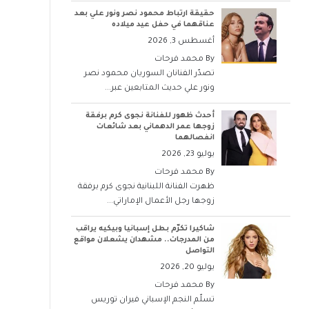
حقيقة ارتباط محمود نصر ونور علي بعد
عناقهما في حفل عيد ميلاده
أغسطس 3, 2026
By
محمد فرحات
تصدّر الفنانان السوريان محمود نصر
ونور علي حديث المتابعين عبر...
أحدث ظهور للفنانة نجوى كرم برفقة
زوجها عمر الدهماني بعد شائعات
انفصالهما
يوليو 23, 2026
By
محمد فرحات
ظهرت الفنانة اللبنانية نجوى كرم برفقة
زوجها رجل الأعمال الإماراتي...
شاكيرا تكرّم بطل إسبانيا وبيكيه يراقب
من المدرجات.. مشهدان يشعلان مواقع
التواصل
يوليو 20, 2026
By
محمد فرحات
تسلّم النجم الإسباني فيران توريس