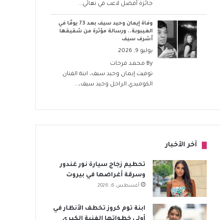
جائزة أفضل لاعب في نهائي...
وفاة إيمان وحيد سيف بعد 73 يومًا في
الغيبوبة.. ورسالة مؤثرة من شقيقها
أشرف سيف
يوليو 9, 2026
By
محمد فرحات
توفيت إيمان وحيد سيف، ابنة الفنان
الكوميدي الراحل وحيد سيف،...
آخر الأخبار
تحطيم زجاج سيارة نور غندور
وسرقة أغراضها في بيروت
أغسطس 6, 2026
ابنة توم كروز تخطف الأنظار في
أولى خطواتها الفنية الكبرى