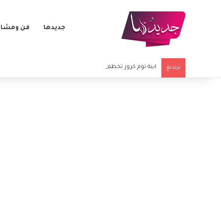
جديدها
فن ومشاه
ابنة توم كروز تخطف الأنظار في أولى خطواتها الفنية الكبرى
ترندنغ