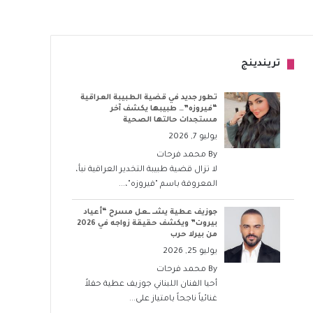
تريندينج
تطور جديد في قضية الطبيبة العراقية
“فيروزه”… طبيبها يكشف آخر
مستجدات حالتها الصحية
يوليو 7, 2026
By
محمد فرحات
لا تزال قضية طبيبة التخدير العراقية نبأ،
المعروفة باسم "فيروزه"،...
جوزيف عطية يشــ ــعل مسرح “أعياد
بيروت” ويكشف حقيقة زواجه في 2026
من بيرلا حرب
يوليو 25, 2026
By
محمد فرحات
أحيا الفنان اللبناني جوزيف عطية حفلاً
غنائياً ناجحاً بامتياز على...