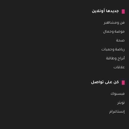
جديدها أونلاين
فن ومشاهير
موضة وجمال
صحة
رياضة وحميات
أبراج وطاقة
علاقات
كن على تواصل
فيسبوك
تويتر
إنستاغرام