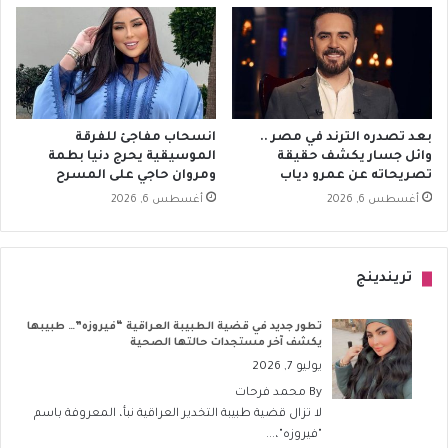
بعد تصدره الترند في مصر ..
انسحاب مفاجئ للفرقة
وائل جسار يكشف حقيقة
الموسيقية يحرج دنيا بطمة
تصريحاته عن عمرو دياب
ومروان حاجي على المسرح
أغسطس 6, 2026
أغسطس 6, 2026
تريندينج
تطور جديد في قضية الطبيبة العراقية “فيروزه”… طبيبها
يكشف آخر مستجدات حالتها الصحية
يوليو 7, 2026
By
محمد فرحات
لا تزال قضية طبيبة التخدير العراقية نبأ، المعروفة باسم
"فيروزه"،...