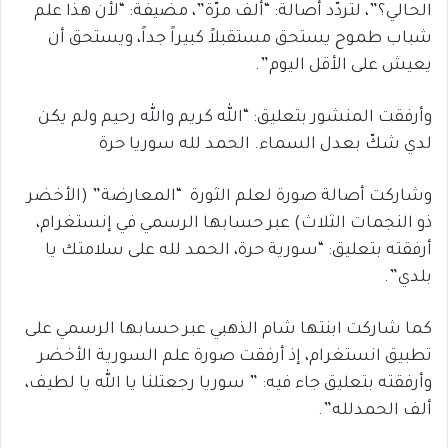
الحالي؟”، لتردّد أصالة: “ألف مرّة”، مضيفة: “لأن هذا علم
شباب طموح يستحق مستقبلاً كبيراً جداً، ويستحق أن
يعيش على الأقل اليوم”.
وأرفقت المنشور بتعليق: “الله كريم والله رحيم ولم يكن
لدي شكّ بعدل السماء. الحمد لله سوريا حرة
وشاركت أصالة صورة لعلم الثورة “المعارضة” (الأخضر
ذو النجمات الثلاث) عبر حسابها الرسمي في إنستغرام،
أرفقته بتعليق: “سورية حرة، الحمد لله على سلامتك يا
بلدي”.
كما شاركت ابنتها شام الذهبي عبر حسابها الرسمي على
تطبيق انستغرام، إذ أرفقت صورة علم السورية الأخضر
وأرفقته بتعليق جاء فيه: ” سوريا رجعتلنا يا الله يا لطيف،
ألف الحمدلله”.