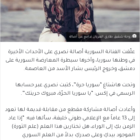
زوجة شقيق طارق العريان تدافع عن أصالة
علّقت الفنانة السورية أصالة نصري على الأحداث الأخيرة
في وطنها سوريا، وآخرها سيطرة المعارضة السورية على
دمشق، وخروج الرئيس بشار الأسد من العاصمة.
وتحت هاشتاغ “سوريا حرة”، كتبت نصري عبر حسابها
الرسمي في إكس: “يا سوريا الحرّة، مبروك حريتك”.
وأعادت أصالة مشاركة مقطع من مقابلة قديمة لها تعود
إلى 13 عاماً مع الإعلامي طوني خليفة، سألها فيه: “إذا عاد
الزمن بكِ إلى الوراء، هل تختارين هذا العلم (علم الثورة)
الموجود بيدكِ وعلى صدركِ بدلاً من العلم السوري