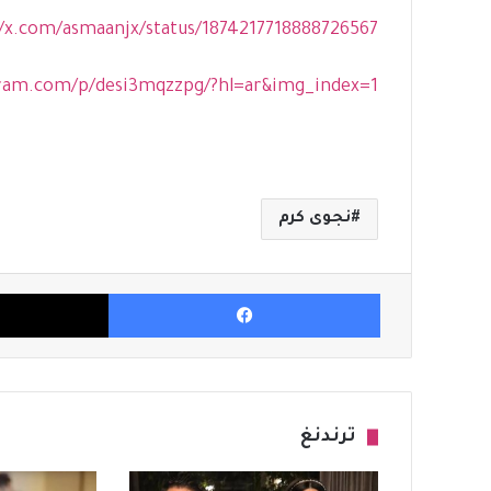
//x.com/asmaanjx/status/1874217718888726567
gram.com/p/desi3mqzzpg/?hl=ar&img_index=1
نجوى كرم
فيسبوك
ترندنغ