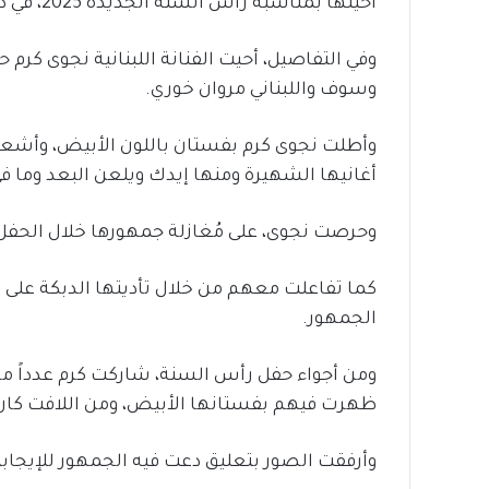
أحيتها بمناسبة رأس السنة الجديدة 2025، في دبي.
وفي التفاصيل، أحيت الفنانة اللبنانية نجوى كرم ح
وسوف واللبناني مروان خوري.
وأطلت نجوى كرم بفستان باللون الأبيض، وأشع
أغانيها الشهيرة ومنها إيدك ويلعن البعد وما ف
وحرصت نجوى، على مُغازلة جمهورها خلال الحفل، 
كما تفاعلت معهم من خلال تأديتها الدبكة على 
الجمهور.
ومن أجواء حفل رأس السنة، شاركت كرم عدداً 
ظهرت فيهم بفستانها الأبيض، ومن اللافت كان 
وأرفقت الصور بتعليق دعت فيه الجمهور للإيجابية