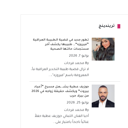
تريندينج
تطور جديد في قضية الطبيبة العراقية
“فيروزه”… طبيبها يكشف آخر
مستجدات حالتها الصحية
يوليو 7, 2026
By
محمد فرحات
لا تزال قضية طبيبة التخدير العراقية نبأ،
المعروفة باسم "فيروزه"،...
جوزيف عطية يشــ ــعل مسرح “أعياد
بيروت” ويكشف حقيقة زواجه في 2026
من بيرلا حرب
يوليو 25, 2026
By
محمد فرحات
أحيا الفنان اللبناني جوزيف عطية حفلاً
غنائياً ناجحاً بامتياز على...