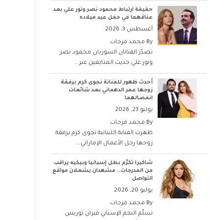
حقيقة ارتباط محمود نصر ونور علي بعد
عناقهما في حفل عيد ميلاده
أغسطس 3, 2026
By
محمد فرحات
تصدّر الفنانان السوريان محمود نصر
ونور علي حديث المتابعين عبر...
أحدث ظهور للفنانة نجوى كرم برفقة
زوجها عمر الدهماني بعد شائعات
انفصالهما
يوليو 23, 2026
By
محمد فرحات
ظهرت الفنانة اللبنانية نجوى كرم برفقة
زوجها رجل الأعمال الإماراتي...
شاكيرا تكرّم بطل إسبانيا وبيكيه يراقب
من المدرجات.. مشهدان يشعلان مواقع
التواصل
يوليو 20, 2026
By
محمد فرحات
تسلّم النجم الإسباني فيران توريس