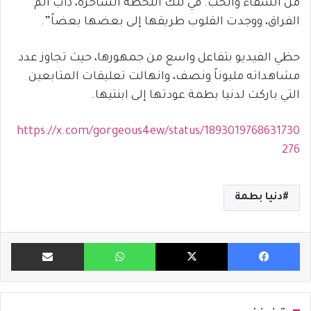
من الشفاء والحب. في تلك اللحظة الساحرة، ذاب ألم
الفراق، ووجدت القلوب طريقها إلى بعضها بعضاً”.
حظي الفيديو بتفاعل واسع من جمهورها، حيث تجاوز عدد
مشاهداته مليوناً ونصف، وانهالت تعليقات المتابعين
التي باركت لدنيا بطمة عودتها إلى ابنتيها.
https://x.com/gorgeous4ew/status/1893019768631730
276
دنيا بطمة
فيسبوك
X
واتساب
مشاركة ب