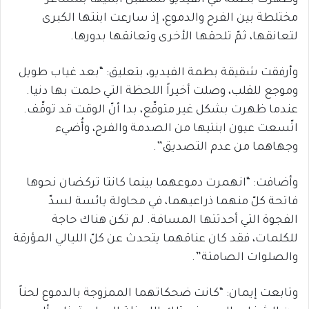
وظهرت بطمة في الفيديو تستقبل ابنتيها بمشاعر
مختلطة بين الفرح والدموع، إذ سارعت ابنتها الكبرى
لتعانقها، ثمّ تلحقها الأخرى وتعانقها بدورها.
وأرفقت شقيقة بطمة الفيديو، بتعليق: “بعد غياب طويل
وموجع للقلب، وصلت أخيراً اللحظة التي حلمت بها دنيا.
عندما ظهرت بشكل غير متوقّع، بدا أنّ الوقت قد توقّف.
اتّسعت عيون ابنتيها من الصدمة والفرح، وأُضيء
وجهاهما من عدم التصديق”.
وأضافت: “انهمرت دموعهما بينما كانتا تركضان نحوها
فاتحة كلّ منهما ذراعيهما، في محاولة يائسة لسدّ
الفجوة التي أحدثتها المسافة. لم تكن هناك حاجة
للكلمات، فقد كان عناقهما يتحدث عن كلّ الليالي المؤرقة
والصلوات الصامتة”.
وتابعت إيمان: “كانت ضحكاتهما الممزوجة بالدموع لحناً