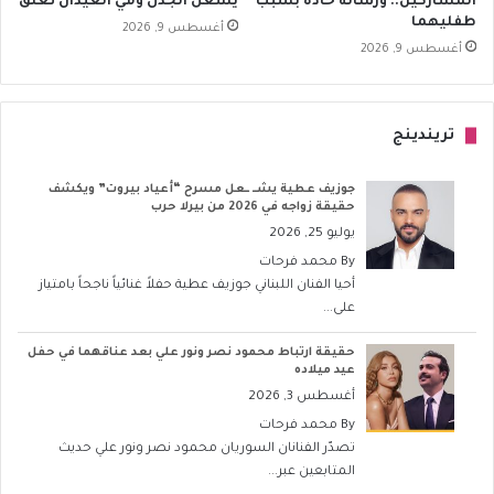
المشاركين.. ورسالة حادة بسبب
يشعل الجدل ومي العيدان تعلق
طفليهما
أغسطس 9, 2026
أغسطس 9, 2026
تريندينج
جوزيف عطية يشــ ــعل مسرح “أعياد بيروت” ويكشف
حقيقة زواجه في 2026 من بيرلا حرب
يوليو 25, 2026
By
محمد فرحات
أحيا الفنان اللبناني جوزيف عطية حفلاً غنائياً ناجحاً بامتياز
على...
حقيقة ارتباط محمود نصر ونور علي بعد عناقهما في حفل
عيد ميلاده
أغسطس 3, 2026
By
محمد فرحات
تصدّر الفنانان السوريان محمود نصر ونور علي حديث
المتابعين عبر...