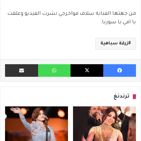
من جهتها الفنانة سلاف فواخرجي نشرت الفيديو وعلقت:
يا امي يا سوريا.
زرقة سباهية
فيسبوك
X
واتساب
مشاركة ب
ترندنغ