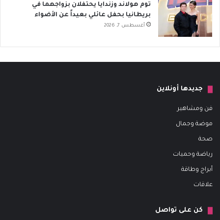
توم هولاند وزندايا يحتفلان بزواجهما في
بريطانيا بحفل عائلي بعيداً عن الأضواء
أغسطس 7, 2026
جديدها أونلاين
فن ومشاهير
موضة وجمال
صحة
رياضة وحميات
أبراج وطاقة
علاقات
كن على تواصل