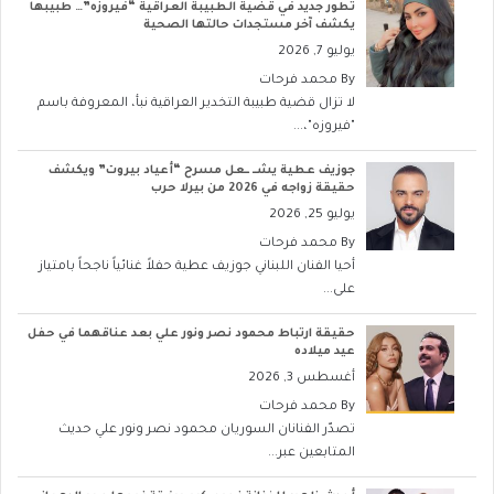
تطور جديد في قضية الطبيبة العراقية “فيروزه”… طبيبها
يكشف آخر مستجدات حالتها الصحية
يوليو 7, 2026
By
محمد فرحات
لا تزال قضية طبيبة التخدير العراقية نبأ، المعروفة باسم
"فيروزه"،...
جوزيف عطية يشــ ــعل مسرح “أعياد بيروت” ويكشف
حقيقة زواجه في 2026 من بيرلا حرب
يوليو 25, 2026
By
محمد فرحات
أحيا الفنان اللبناني جوزيف عطية حفلاً غنائياً ناجحاً بامتياز
على...
حقيقة ارتباط محمود نصر ونور علي بعد عناقهما في حفل
عيد ميلاده
أغسطس 3, 2026
By
محمد فرحات
تصدّر الفنانان السوريان محمود نصر ونور علي حديث
المتابعين عبر...