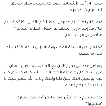
بينما راح أحد الأشخاص يصورها، ويسخر منها، موجها
لها عبارات طائفية.
فيما قال لها “أنتم غدارون، أعطيناكم الأمان، لكنكم غدرتم
بنا”، في إشارة إلى استهداف “فلول النظام السابق”
عناصر من قوات الأمن.
فما كان من السيدة المصدومة إلا أن ردت قائلة “فشرتوا
نحن ما منغدر”.
وتفاعل عدد من نجوم الفن مع الحادثة حيث كتب الفنان
علي الديك على صفحته الخاصة على انتسغرام منشور جاء
فيه: بوسيني ايدك نحن كلنا ولادك وتابع الله يصبر قلبك يا
سنديانة ويرحم ولادك.
بدوره باسم ياخور نشر صورة للمرأة مرفقة بعبارة
“فشرتوا”.