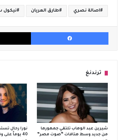
اصالة نصري
طارق العريان
نيكول 
فيسبوك
ترندنغ
شيرين عبد الوهاب تلتقي جمهورها
نورا رحال تستذ
من جديد وسط هتافات “صوت مصر”
40 يوماً على وفاته بفيديو مؤثر