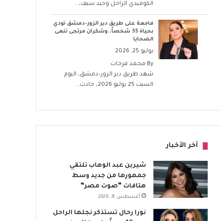
الكوميدي الراحل وحيد سيف،...
فاجعة على طريق دير الزور–دمشق تودي
بحياة 35 شخصاً..وشكران مرتجى تنعى
الضحايا
يوليو 25, 2026
By
محمد فرحات
شهد طريق دير الزور–دمشق، اليوم
السبت 25 يوليو 2026، حادث...
آخر الأخبار
شيرين عبد الوهاب تلتقي
جمهورها من جديد وسط
هتافات “صوت مصر”
أغسطس 8, 2026
نورا رحال تستذكر نجلها الراحل