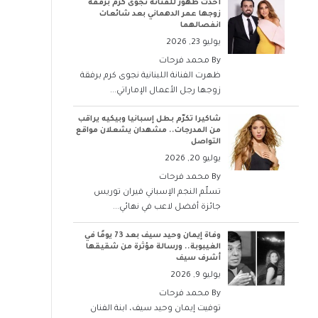
أحدث ظهور للفنانة نجوى كرم برفقة
زوجها عمر الدهماني بعد شائعات
انفصالهما
يوليو 23, 2026
By
محمد فرحات
ظهرت الفنانة اللبنانية نجوى كرم برفقة
زوجها رجل الأعمال الإماراتي...
شاكيرا تكرّم بطل إسبانيا وبيكيه يراقب
من المدرجات.. مشهدان يشعلان مواقع
التواصل
يوليو 20, 2026
By
محمد فرحات
تسلّم النجم الإسباني فيران توريس
جائزة أفضل لاعب في نهائي...
وفاة إيمان وحيد سيف بعد 73 يومًا في
الغيبوبة.. ورسالة مؤثرة من شقيقها
أشرف سيف
يوليو 9, 2026
By
محمد فرحات
توفيت إيمان وحيد سيف، ابنة الفنان