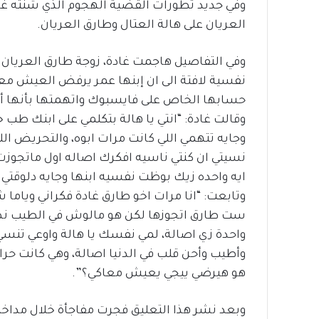
وفي جديد تطورات القضية الهجوم الذي شنته غا
العريان على هالة العتال وطارق العريان.
وفي التفاصيل هاجمت غادة، زوجة طارق العريان 
نفسية لافتة الى ان إبنها عمر يرفض العيش مع
حسابها الخاص على فايسبوك واتهمتها بأنها أ
وقالت غادة: “انتي يا هالة بتكلمي على ابنك طب
وجايه تتهمي اللي كانت مرات ابوه، والتحريض اللي
نسيتي ان كنتي ناسيه افكرك اصاله اول ماتجوز
ايه واحده زيك بوظت نفسيه ابنها وجايه دلوقتي 
وتابعت: “انا مرات اخو طارق غادة فكراني ويام
ست طارق اتجوزها لكن هو مالوش في الطيب نص
واحدة زي اصالة، لمي نفسك يا هالة واوعي 
وأطيب وأحن قلب في الدنيا اصالة، وهي كانت حرام
هو هيرضي ييجي يعيش معاكي؟”.
وبعد نشر هذا التعليق فجرت مفاجأة خلال مداخل