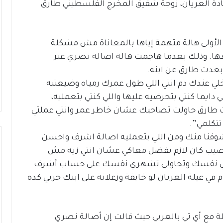
دة العريان، زوجة شقيق المخرج الفلسطيني طارق
الأولى هالة متهمة إياها بالمعاناة مش مشكلة
ها. وذلك بعدما هاجمت هالة اصالة نصري عبر
بعدت طارق عن ابنه.
 خلي عندك دم انتي اللي طول عمرك رمياه وضيعتيه
 دايما كنتي بتحرضيه عليها واللي كنتي بتعمليه،
ت طارق حاولت تصاحبك عشان خاطر عمر وانتي عملتي
تتكلمي”.
ا شوفنا منك ومن اللي بتعمليه اصالة اشرف واحسن
يب كان لازم يفضل معاكي عشان انتي زيه مش
تنسي نفسك وتحاولي تشهري نفسك على حساب أشرف
 في عيلة العريان لو خايفة وزعلانة على ابنك جربي كده
ة مع أي تي بالعربي حيث قالت إن أصالة نصري