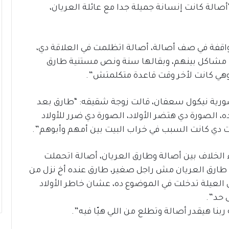
صالة كانت إنسانة جميلة جدا مع عائلة العريان،
امج “et بالعربي”: “أنا واقفة في صف أصالة، أصالة اتظلمت في العلاقة دي،
ت مشاكل بينهم، وبقالها سنة ونص مستنية طارق
سورية نيكول سعفان، قالت زوجة شقيقه: “طارق بعد
 الصورة دي هتضر الأولاد، الصورة دي ضرر للأولاد
لست دي كانت السبب في خراب البيت بين أمهم وأبوهم”.
الخلاف بين أصالة وطارق العريان، أصالة اتحملت
ن طارق العريان مش راجل صغير، طارق عنده أخ نزل من
 العيلة تدخلت في الموضوع ده، عشان خاطر الأولاد
 حد”.
ربنا هيقدر أصالة وتطلع من اللي هيّا فيه”.