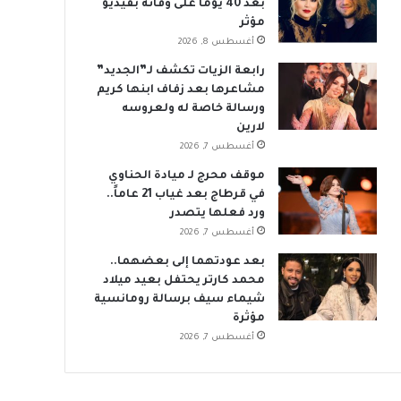
بعد 40 يوماً على وفاته بفيديو
مؤثر
أغسطس 8, 2026
رابعة الزيات تكشف لـ”الجديد”
مشاعرها بعد زفاف ابنها كريم
ورسالة خاصة له ولعروسه
لارين
أغسطس 7, 2026
موقف محرج لـ ميادة الحناوي
في قرطاج بعد غياب 21 عاماً..
ورد فعلها يتصدر
أغسطس 7, 2026
بعد عودتهما إلى بعضهما..
محمد كارتر يحتفل بعيد ميلاد
شيماء سيف برسالة رومانسية
مؤثرة
أغسطس 7, 2026