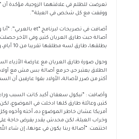
تعرضت للظلم في علاقتهما الزوجية، مؤكدة أن “أ
ووقفت مع كل شخص في العيلة”.
أضافت في تصريحات لبرن
أصالة حبت طارق العريان كتير، وفي الآخر حصل
يطلقها، طارق لسه مطلقها تقريبا من 10 أيام، وهي كانت لأخر وقت قاعدة متكلمتش”.
وحول صورة طارق العريان مع عارضة الأزياء ال
الطلاق يعتبر حر، حر مع أصالة بس مش مع أولاده،
أكتر من ضرر لأصالة، الأولاد بقوا عارفين أن ا
وآضافت : “نيكول سعفان أكيد كانت السبب وراء 
كتير، وعائلة طارق كلها ادخلت في الموضوع، لك
أمريكا عشان خاطر الموضوع ده، أخته وأخوه وكل
وخراب العيلة، لكن محدش يقدر يفرض حاجة على
اختتمت: “أصالة ربنا يكون في عونها، إن شاء الله 