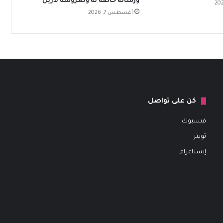
ورسالة خاصة له ولعروسه لارين
أغسطس 7, 2026
كن على تواصل
فيسبوك
تويتر
إنستاغرام