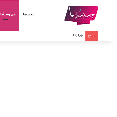
جديدها
فن ومشاه
نورا رحال تستذكر نجلها الراحل بعد 40 يوماً على وفاته بفيديو مؤثر
ترندنغ