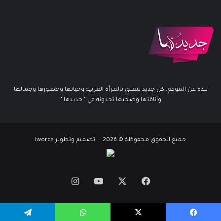
نبذة عن الموقع: كل جديد يتعلق بالمرأة العربية وحياتها وحضورها وجمالها
وأناقتها وصحتها تجدونه في " جديدها "
جميع الحقوق محفوظة © 2026 تصميم وتطوير iworqs
X
فيسبوك
يوتيوب
انستقرام