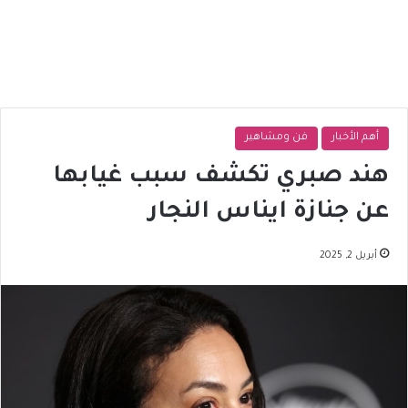
أهم الأخبار
فن ومشاهير
هند صبري تكشف سبب غيابها
عن جنازة ايناس النجار
أبريل 2, 2025