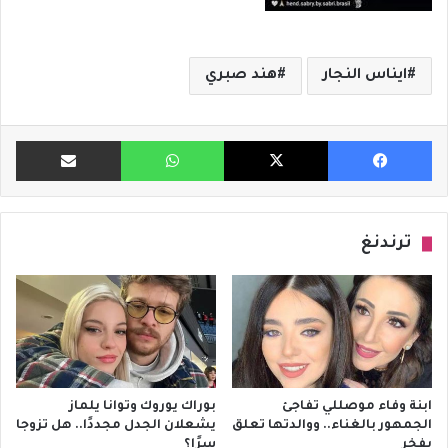
ايناس النجار
هند صبري
فيسبوك
X
واتساب
مشاركة ب
ترندنغ
ابنة وفاء موصللي تفاجئ
بوراك يوروك وتوانا يلماز
الجمهور بالغناء.. ووالدتها تعلق
يشعلان الجدل مجددًا.. هل تزوجا
بفخر
سرًا؟