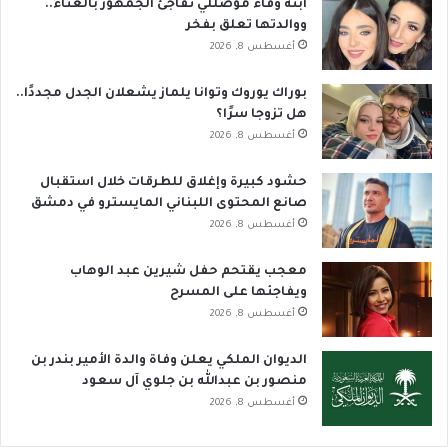
ابنة وفاء موصللي تفاجئ الجمهور بالغناء..
ووالدتها تعلق بفخر
أغسطس 8, 2026
بوراك يوروك وتوانا يلماز يشعلان الجدل مجددًا..
هل تزوجا سرًا؟
أغسطس 8, 2026
حشود كبيرة وإغلاق للطرقات خلال استقبال
صانع المحتوى اللبناني المايسترو في دمشق
أغسطس 8, 2026
معجب يقتحم حفل شيرين عبد الوهاب
ويفاجئها على المسرح
أغسطس 8, 2026
الديوان الملكي يعلن وفاة والدة الأمير بندر بن
منصور بن عبدالله بن جلوي آل سعود
أغسطس 8, 2026