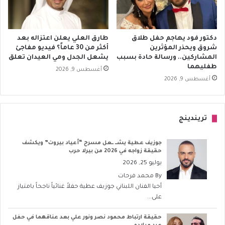
دكتور فود يهاجم حفل طلاق
طارق العلي يعلن اعتزاله بعد
شروق ويحذر المؤثرين
أكثر من 30 عاماً؟ فيديو مفاجئ
المشاركين.. ورسالة حادة بسبب
يشعل الجدل ومي العيدان تعلق
طفليهما
أغسطس 9, 2026
أغسطس 9, 2026
تريندينج
جوزيف عطية يشــ ــعل مسرح “أعياد بيروت” ويكشف
حقيقة زواجه في 2026 من بيرلا حرب
يوليو 25, 2026
By
محمد فرحات
أحيا الفنان اللبناني جوزيف عطية حفلاً غنائياً ناجحاً بامتياز
على...
حقيقة ارتباط محمود نصر ونور علي بعد عناقهما في حفل