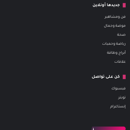
جديدها أونلاين
فن ومشاهير
موضة وجمال
صحة
رياضة وحميات
أبراج وطاقة
علاقات
كن على تواصل
فيسبوك
تويتر
إنستاغرام