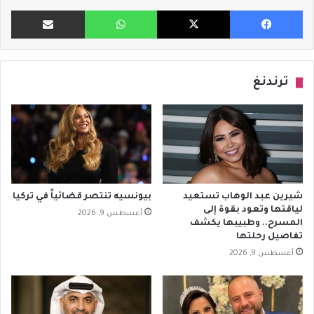
فيسبوك
X
واتساب
مشاركة ب
ترندنغ
شيرين عبد الوهاب تستعيد
بيونسيه تنتصر قضائياً في تركيا
لياقتها وتعود بقوة إلى
أغسطس 9, 2026
المسرح.. وطبيبها يكشف
تفاصيل رحلتها
أغسطس 9, 2026