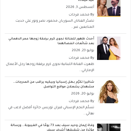
عيد ميلاده
أغسطس 3, 2026
By
محمد فرحات
تصدّر الفنانان السوريان محمود نصر ونور علي حديث
المتابعين عبر...
أحدث ظهور للفنانة نجوى كرم برفقة زوجها عمر الدهماني
بعد شائعات انفصالهما
يوليو 23, 2026
By
محمد فرحات
ظهرت الفنانة اللبنانية نجوى كرم برفقة زوجها رجل الأعمال
الإماراتي...
شاكيرا تكرّم بطل إسبانيا وبيكيه يراقب من المدرجات..
مشهدان يشعلان مواقع التواصل
يوليو 20, 2026
By
محمد فرحات
تسلّم النجم الإسباني فيران توريس جائزة أفضل لاعب في
نهائي...
وفاة إيمان وحيد سيف بعد 73 يومًا في الغيبوبة.. ورسالة
مؤثرة من شقيقها أشرف سيف