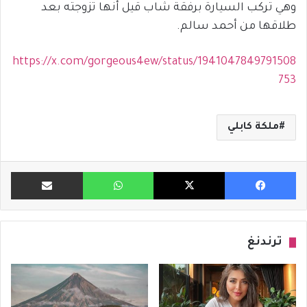
وهي تركب السيارة برفقة شاب قيل أنها تزوجته بعد
طلاقها من أحمد سالم.
https://x.com/gorgeous4ew/status/1941047849791508
753
ملكة كابلي
فيسبوك
X
واتساب
مشاركة ب
ترندنغ