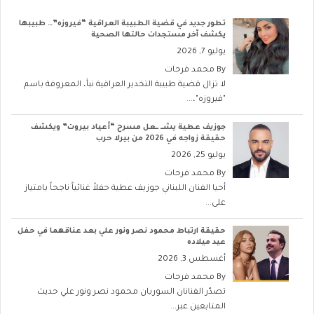
تطور جديد في قضية الطبيبة العراقية “فيروزه”… طبيبها
يكشف آخر مستجدات حالتها الصحية
يوليو 7, 2026
By
محمد فرحات
لا تزال قضية طبيبة التخدير العراقية نبأ، المعروفة باسم
"فيروزه"،...
جوزيف عطية يشــ ــعل مسرح “أعياد بيروت” ويكشف
حقيقة زواجه في 2026 من بيرلا حرب
يوليو 25, 2026
By
محمد فرحات
أحيا الفنان اللبناني جوزيف عطية حفلاً غنائياً ناجحاً بامتياز
على...
حقيقة ارتباط محمود نصر ونور علي بعد عناقهما في حفل
عيد ميلاده
أغسطس 3, 2026
By
محمد فرحات
تصدّر الفنانان السوريان محمود نصر ونور علي حديث
المتابعين عبر...