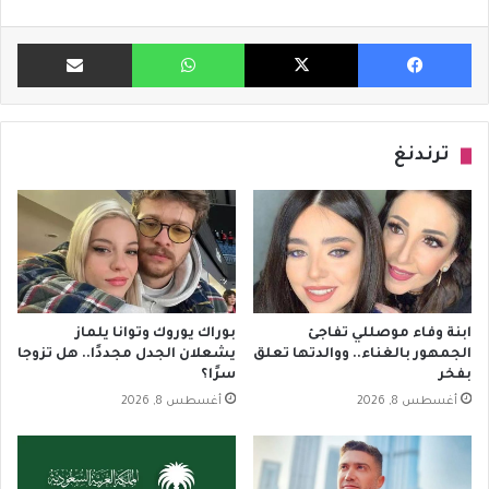
فيسبوك
X
واتساب
مشاركة ب
ترندنغ
ابنة وفاء موصللي تفاجئ
بوراك يوروك وتوانا يلماز
الجمهور بالغناء.. ووالدتها تعلق
يشعلان الجدل مجددًا.. هل تزوجا
بفخر
سرًا؟
أغسطس 8, 2026
أغسطس 8, 2026