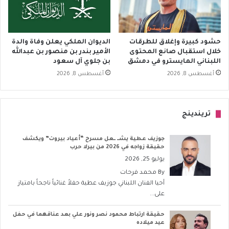
حشود كبيرة وإغلاق للطرقات
الديوان الملكي يعلن وفاة والدة
خلال استقبال صانع المحتوى
الأمير بندر بن منصور بن عبدالله
اللبناني المايسترو في دمشق
بن جلوي آل سعود
أغسطس 8, 2026
أغسطس 8, 2026
تريندينج
جوزيف عطية يشــ ــعل مسرح “أعياد بيروت” ويكشف
حقيقة زواجه في 2026 من بيرلا حرب
يوليو 25, 2026
By
محمد فرحات
أحيا الفنان اللبناني جوزيف عطية حفلاً غنائياً ناجحاً بامتياز
على...
حقيقة ارتباط محمود نصر ونور علي بعد عناقهما في حفل
عيد ميلاده