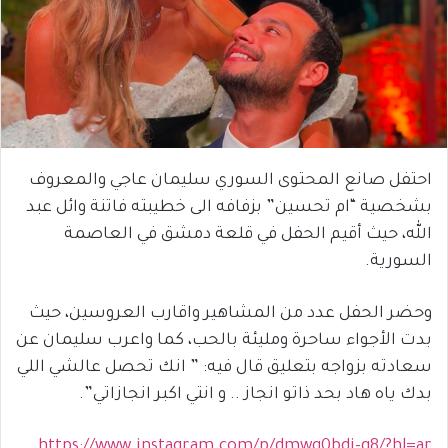
احتفل صانع المحتوى السوري سليمان عاجي والمعروف
بشخصية “ام تحسين” بزفافه الى خطيبته فاتنة وائل عبد
الله، حيث أقيم الحفل في قلعة دمشق في العاصمة
السورية.
وحضر الحفل عدد من المشاهير واقارب العروسين، حيث
بدت الأجواء ساحرة ومليئة بالحب، كما واعرب سليمان عن
سعادته بزواجه بتعليق قال فيه: ” انك تحصل عالشي اللي
بدك ياه هاد بحد ذاتو انجاز .. و انتي اكبر انجازاتي”.
https://www.instagram.com/p/dmwq0bdi-q8/?hl=ar