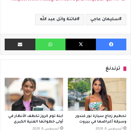
سليمان عاجي
فاتنة وائل عبد الله
فيسبوك
X
واتساب
مشاركة ب
ترندنغ
تحطيم زجاج سيارة نور غندور
ابنة توم كروز تخطف الأنظار في
وسرقة أغراضها في بيروت
أولى خطواتها الفنية الكبرى
أغسطس 6, 2026
أغسطس 6, 2026