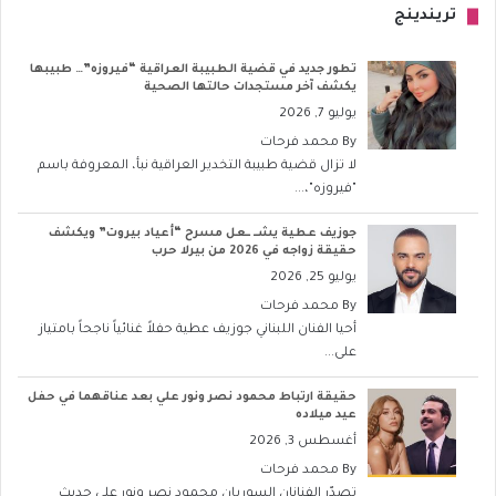
تريندينج
تطور جديد في قضية الطبيبة العراقية “فيروزه”… طبيبها
يكشف آخر مستجدات حالتها الصحية
يوليو 7, 2026
By
محمد فرحات
لا تزال قضية طبيبة التخدير العراقية نبأ، المعروفة باسم
"فيروزه"،...
جوزيف عطية يشــ ــعل مسرح “أعياد بيروت” ويكشف
حقيقة زواجه في 2026 من بيرلا حرب
يوليو 25, 2026
By
محمد فرحات
أحيا الفنان اللبناني جوزيف عطية حفلاً غنائياً ناجحاً بامتياز
على...
حقيقة ارتباط محمود نصر ونور علي بعد عناقهما في حفل
عيد ميلاده
أغسطس 3, 2026
By
محمد فرحات
تصدّر الفنانان السوريان محمود نصر ونور علي حديث