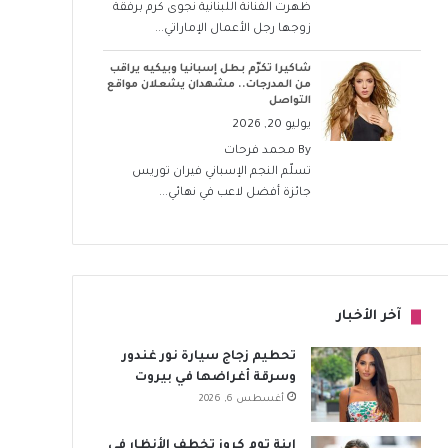
ظهرت الفنانة اللبنانية نجوى كرم برفقة
زوجها رجل الأعمال الإماراتي...
شاكيرا تكرّم بطل إسبانيا وبيكيه يراقب
من المدرجات.. مشهدان يشعلان مواقع
التواصل
يوليو 20, 2026
By
محمد فرحات
تسلّم النجم الإسباني فيران توريس
جائزة أفضل لاعب في نهائي...
آخر الأخبار
تحطيم زجاج سيارة نور غندور
وسرقة أغراضها في بيروت
أغسطس 6, 2026
ابنة توم كروز تخطف الأنظار في