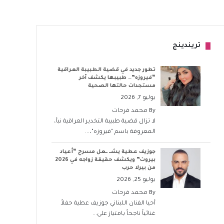
تريندينج
تطور جديد في قضية الطبيبة العراقية
“فيروزه”… طبيبها يكشف آخر
مستجدات حالتها الصحية
يوليو 7, 2026
By
محمد فرحات
لا تزال قضية طبيبة التخدير العراقية نبأ،
المعروفة باسم "فيروزه"،...
جوزيف عطية يشــ ــعل مسرح “أعياد
بيروت” ويكشف حقيقة زواجه في 2026
من بيرلا حرب
يوليو 25, 2026
By
محمد فرحات
أحيا الفنان اللبناني جوزيف عطية حفلاً
غنائياً ناجحاً بامتياز على...