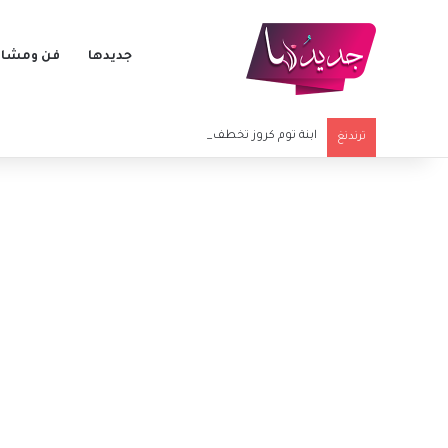
جديدها
فن ومشاه
ابنة توم كروز تخطف الأنظار في أولى خطواتها الفنية الكبرى
ترندنغ