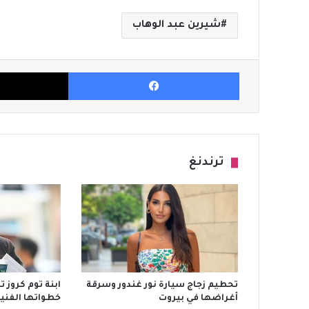
شيرين عبد الوهاب
فيسبوك
ترندنغ
تحطيم زجاج سيارة نور غندور وسرقة
ابنة توم كروز 
أغراضها في بيروت
خطواتها الفنية