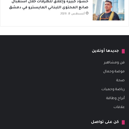
حشود كبيرة وإغلاق للطرقات خلال استقبال
صانع المحتوى اللبناني المايسترو في دمشق
أغسطس 8, 2026
جديدها أونلاين
فن ومشاهير
موضة وجمال
صحة
رياضة وحميات
أبراج وطاقة
علاقات
كن على تواصل