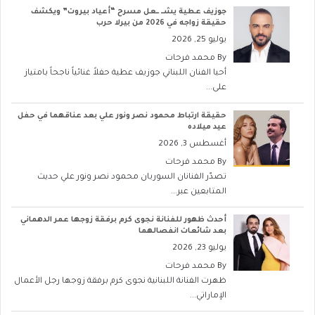
جوزيف عطية يشــ ــعل مسرح “أعياد بيروت” ويكشف
حقيقة زواجه في 2026 من بيرلا حرب
يوليو 25, 2026
By
محمد فرحات
أحيا الفنان اللبناني جوزيف عطية حفلاً غنائياً ناجحاً بامتياز
على...
حقيقة ارتباط محمود نصر ونور علي بعد عناقهما في حفل
عيد ميلاده
أغسطس 3, 2026
By
محمد فرحات
تصدّر الفنانان السوريان محمود نصر ونور علي حديث
المتابعين عبر...
أحدث ظهور للفنانة نجوى كرم برفقة زوجها عمر الدهماني
بعد شائعات انفصالهما
يوليو 23, 2026
By
محمد فرحات
ظهرت الفنانة اللبنانية نجوى كرم برفقة زوجها رجل الأعمال
الإماراتي...