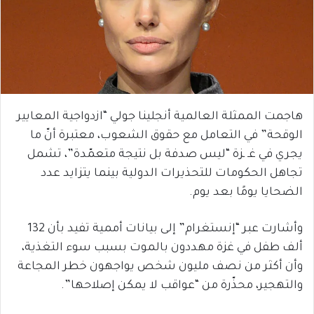
هاجمت الممثلة العالمية أنجلينا جولي “ازدواجية المعايير
الوقحة” في التعامل مع حقوق الشعوب، معتبرة أنّ ما
يجري في غـ ـزة “ليس صدفة بل نتيجة متعمّدة”، تشمل
تجاهل الحكومات للتحذيرات الدولية بينما يتزايد عدد
الضحايا يومًا بعد يوم.
وأشارت عبر “إنستغرام” إلى بيانات أممية تفيد بأن 132
ألف طفل في غزة مهددون بالموت بسبب سوء التغذية،
وأن أكثر من نصف مليون شخص يواجهون خطر المجاعة
والتهجير، محذّرة من “عواقب لا يمكن إصلاحها”.