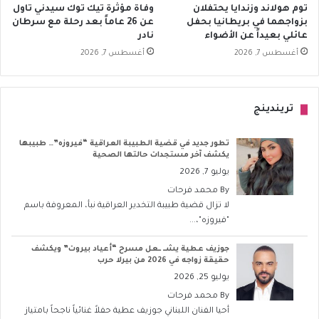
توم هولاند وزندايا يحتفلان
وفاة مؤثرة تيك توك سيدني تاول
بزواجهما في بريطانيا بحفل
عن 26 عاماً بعد رحلة مع سرطان
عائلي بعيداً عن الأضواء
نادر
أغسطس 7, 2026
أغسطس 7, 2026
تريندينج
تطور جديد في قضية الطبيبة العراقية “فيروزه”… طبيبها
يكشف آخر مستجدات حالتها الصحية
يوليو 7, 2026
By
محمد فرحات
لا تزال قضية طبيبة التخدير العراقية نبأ، المعروفة باسم
"فيروزه"،...
جوزيف عطية يشــ ــعل مسرح “أعياد بيروت” ويكشف
حقيقة زواجه في 2026 من بيرلا حرب
يوليو 25, 2026
By
محمد فرحات
أحيا الفنان اللبناني جوزيف عطية حفلاً غنائياً ناجحاً بامتياز