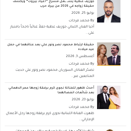
جوزيف عطية يشــ ــعل مسرح “أعياد بيروت” ويكشف
حقيقة زواجه في 2026 من بيرلا حرب
يوليو 25, 2026
By
محمد فرحات
أحيا الفنان اللبناني جوزيف عطية حفلاً غنائياً ناجحاً بامتياز
على...
حقيقة ارتباط محمود نصر ونور علي بعد عناقهما في حفل
عيد ميلاده
أغسطس 3, 2026
By
محمد فرحات
تصدّر الفنانان السوريان محمود نصر ونور علي حديث
المتابعين عبر...
أحدث ظهور للفنانة نجوى كرم برفقة زوجها عمر الدهماني
بعد شائعات انفصالهما
يوليو 23, 2026
By
محمد فرحات
ظهرت الفنانة اللبنانية نجوى كرم برفقة زوجها رجل الأعمال
الإماراتي...