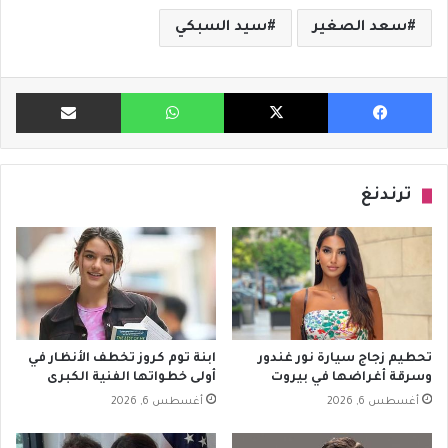
سعد الصغير
سيد السبكي
فيسبوك
X
واتساب
مشاركة ب
ترندنغ
تحطيم زجاج سيارة نور غندور
ابنة توم كروز تخطف الأنظار في
وسرقة أغراضها في بيروت
أولى خطواتها الفنية الكبرى
أغسطس 6, 2026
أغسطس 6, 2026