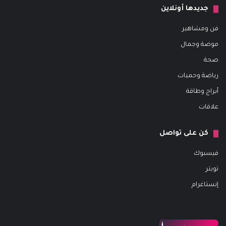
جديدها أونلاين
فن ومشاهير
موضة وجمال
صحة
رياضة وحميات
أبراج وطاقة
علاقات
كن على تواصل
فيسبوك
تويتر
إنستاغرام