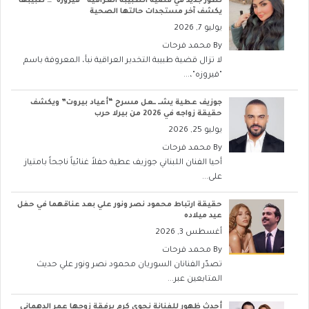
تطور جديد في قضية الطبيبة العراقية “فيروزه”… طبيبها
يكشف آخر مستجدات حالتها الصحية
يوليو 7, 2026
By
محمد فرحات
لا تزال قضية طبيبة التخدير العراقية نبأ، المعروفة باسم
"فيروزه"،...
جوزيف عطية يشــ ــعل مسرح “أعياد بيروت” ويكشف
حقيقة زواجه في 2026 من بيرلا حرب
يوليو 25, 2026
By
محمد فرحات
أحيا الفنان اللبناني جوزيف عطية حفلاً غنائياً ناجحاً بامتياز
على...
حقيقة ارتباط محمود نصر ونور علي بعد عناقهما في حفل
عيد ميلاده
أغسطس 3, 2026
By
محمد فرحات
تصدّر الفنانان السوريان محمود نصر ونور علي حديث
المتابعين عبر...
أحدث ظهور للفنانة نجوى كرم برفقة زوجها عمر الدهماني