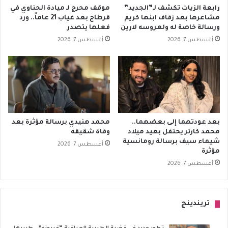
رابعة الزيات تكشف لـ”الجديد”
موقف محرج لـ ميادة الحناوي في
مشاعرها بعد زفاف ابنها كريم
قرطاج بعد غياب 21 عاماً.. ورد
ورسالة خاصة له ولعروسه لارين
فعلها يتصدر
أغسطس 7, 2026
أغسطس 7, 2026
بعد عودتهما إلى بعضهما..
محمد هنيدي برسالة مؤثرة بعد
محمد كارتر يحتفل بعيد ميلاد
وفاة شقيقه
شيماء سيف برسالة رومانسية
أغسطس 7, 2026
مؤثرة
أغسطس 7, 2026
تريندينج