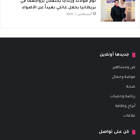
توم هولاند وزندايا يحتفلان بزواجهما في
بريطانيا بحفل عائلي بعيداً عن الأضواء
أغسطس 7, 2026
جديدها أونلاين
فن ومشاهير
موضة وجمال
صحة
رياضة وحميات
أبراج وطاقة
علاقات
كن على تواصل