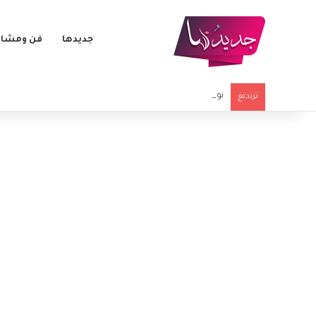
جديدها
فن ومشاه
نورا رحال تستذكر نجلها الراحل بعد 40 يوماً على وفاته بفيديو مؤثر
ترندنغ