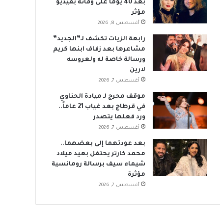
بعد 40 يوماً على وفاته بفيديو
مؤثر
أغسطس 8, 2026
رابعة الزيات تكشف لـ”الجديد”
مشاعرها بعد زفاف ابنها كريم
ورسالة خاصة له ولعروسه
لارين
أغسطس 7, 2026
موقف محرج لـ ميادة الحناوي
في قرطاج بعد غياب 21 عاماً..
ورد فعلها يتصدر
أغسطس 7, 2026
بعد عودتهما إلى بعضهما..
محمد كارتر يحتفل بعيد ميلاد
شيماء سيف برسالة رومانسية
مؤثرة
أغسطس 7, 2026