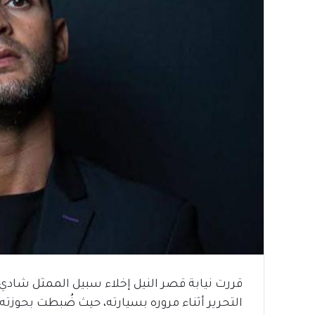
قررت نيابة قصر النيل إخلاء سبيل الممثل شادي
التحرير أثناء مروره بسيارته، حيث ضُبطت بحوزته