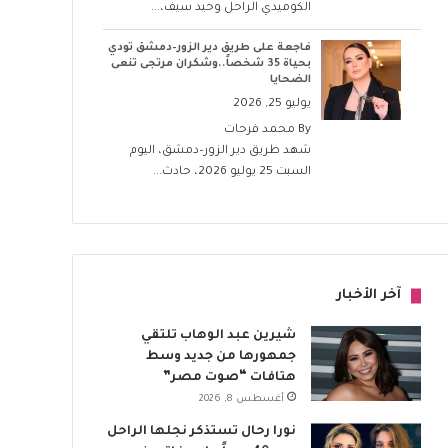
الكوميدي الراحل وحيد سيف،...
فاجعة على طريق دير الزور–دمشق تودي
بحياة 35 شخصاً..وشكران مرتجى تنعى
الضحايا
يوليو 25, 2026
By
محمد فرحات
شهد طريق دير الزور–دمشق، اليوم
السبت 25 يوليو 2026، حادث...
آخر الأخبار
شيرين عبد الوهاب تلتقي
جمهورها من جديد وسط
هتافات “صوت مصر”
أغسطس 8, 2026
نورا رحال تستذكر نجلها الراحل