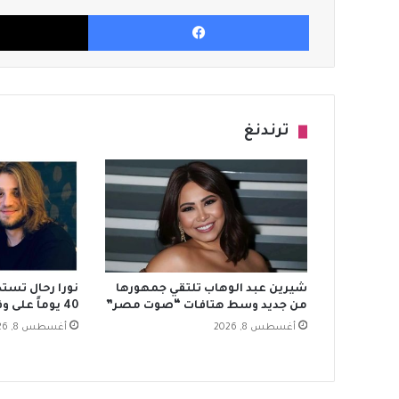
فيسبوك
ترندنغ
شيرين عبد الوهاب تلتقي جمهورها
نورا رحال تستذ
من جديد وسط هتافات “صوت مصر”
40 يوماً على وفاته بفيديو مؤثر
أغسطس 8, 2026
أغسطس 8, 2026