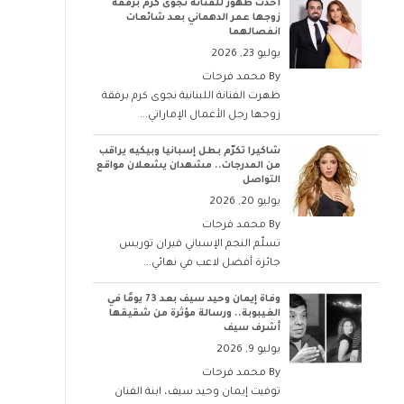
أحدث ظهور للفنانة نجوى كرم برفقة
زوجها عمر الدهماني بعد شائعات
انفصالهما
يوليو 23, 2026
By
محمد فرحات
ظهرت الفنانة اللبنانية نجوى كرم برفقة
زوجها رجل الأعمال الإماراتي...
شاكيرا تكرّم بطل إسبانيا وبيكيه يراقب
من المدرجات.. مشهدان يشعلان مواقع
التواصل
يوليو 20, 2026
By
محمد فرحات
تسلّم النجم الإسباني فيران توريس
جائزة أفضل لاعب في نهائي...
وفاة إيمان وحيد سيف بعد 73 يومًا في
الغيبوبة.. ورسالة مؤثرة من شقيقها
أشرف سيف
يوليو 9, 2026
By
محمد فرحات
توفيت إيمان وحيد سيف، ابنة الفنان