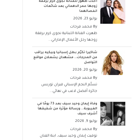
أحدث ظهور للفنانة نجوى كرم برفقة
زوجها عمر الدهماني بعد شائعات
انفصالهما
يوليو 23, 2026
By
محمد فرحات
ظهرت الفنانة اللبنانية نجوى كرم برفقة
زوجها رجل الأعمال الإماراتي...
شاكيرا تكرّم بطل إسبانيا وبيكيه يراقب
من المدرجات.. مشهدان يشعلان مواقع
التواصل
يوليو 20, 2026
By
محمد فرحات
تسلّم النجم الإسباني فيران توريس
جائزة أفضل لاعب في نهائي...
وفاة إيمان وحيد سيف بعد 73 يومًا في
الغيبوبة.. ورسالة مؤثرة من شقيقها
أشرف سيف
يوليو 9, 2026
By
محمد فرحات
توفيت إيمان وحيد سيف، ابنة الفنان