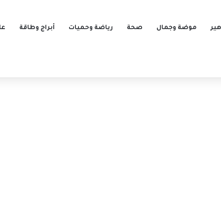
ير
موضة وجمال
صحة
رياضة وحميات
أبراج وطاقة
عل
ن.. ورسالة حادة بسبب طفليهما