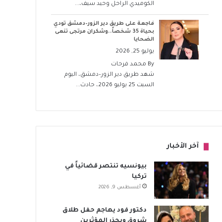
الكوميدي الراحل وحيد سيف،...
فاجعة على طريق دير الزور–دمشق تودي
بحياة 35 شخصاً..وشكران مرتجى تنعى
الضحايا
يوليو 25, 2026
By
محمد فرحات
شهد طريق دير الزور–دمشق، اليوم
السبت 25 يوليو 2026، حادث...
آخر الأخبار
بيونسيه تنتصر قضائياً في
تركيا
أغسطس 9, 2026
دكتور فود يهاجم حفل طلاق
شروق ويحذر المؤثرين