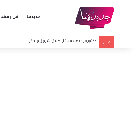
جديدها
فن ومشاه
دكتور فود يهاجم حفل طلاق شروق ويحذر المؤثرين المشاركي
ترندنغ