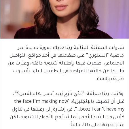
شاركت الممثلة اللبنانية ريتا حايك صورة جديدة عبر
خاصية “الستوري” على صفحتها في أحد مواقع التواصل
الاجتماعي، ظهرت فيها بإطلالة شتوية دافئة، وعبّرت من
خلالها عن حالتها المزاجية في الطقس البارد بأسلوب
طريف ولافت.
وكتبت ريتا معلّقة: “قدّي خَرَج نِبيد أحمر بهالطقس؟”،
قبل أن تضيف بالإنجليزية: “the face i’m making now
bcoz i can’t have my…”, في إشارة إلى رغبتها في تناول
كأس من النبيذ الأحمر تماشياً مع الأجواء الشتوية، لكن
عدم قدرتها على ذلك حالياً.