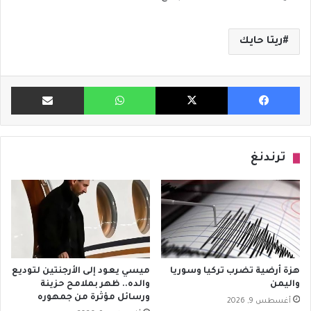
ريتا حايك
فيسبوك
X
واتساب
مشاركة ب
ترندنغ
هزة أرضية تضرب تركيا وسوريا
ميسي يعود إلى الأرجنتين لتوديع
واليمن
والده.. ظهر بملامح حزينة
ورسائل مؤثرة من جمهوره
أغسطس 9, 2026