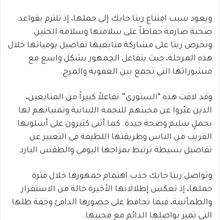
ويعود سبب امتناع ريتا حايك إلى حملها، إذ تلتزم بقواعد
صحية صارمة حفاظاً على سلامتها وسلامة الجنين.
وتحرص ريتا على مشاركة متابعيها تفاصيل يومياتها خلال
هذه المرحلة، حيث يتفاعل الجمهور بشكل واسع مع
منشوراتها التي تجمع بين العفوية والمرح.
وقد لاقت هذه “الستوري” تفاعلاً كبيراً من المتابعين،
الذين عبّروا عن محبتهم للنجمة اللبنانية وتمنياتهم لها
بحملٍ سليم وصحة جيدة. كما أثنى كثيرون على أسلوبها
القريب من الناس وطريقتها اللطيفة في التعبير عن
تفاصيل بسيطة ترتبط بمزاجها اليومي والطقس البارد.
وتواصل ريتا حايك جذب اهتمام جمهورها خلال فترة
حملها، إذ تعكس إطلالاتها الأخيرة حالة من الاستقرار
والطمأنينة، فيما تحافظ على حضورها الدافئ وخفة ظلها
التي تميز تواصلها الدائم مع محبيها.