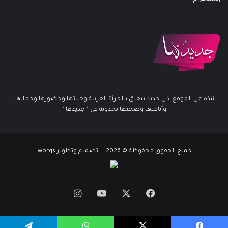
نبذة عن الموقع: كل جديد يتعلق بالمرأة العربية وحياتها وحضورها وجمالها
وأناقتها وصحتها تجدونه في " جديدها "
جميع الحقوق محفوظة © 2026 تصميم وتطوير iworqs
X
فيسبوك
يوتيوب
انستقرام