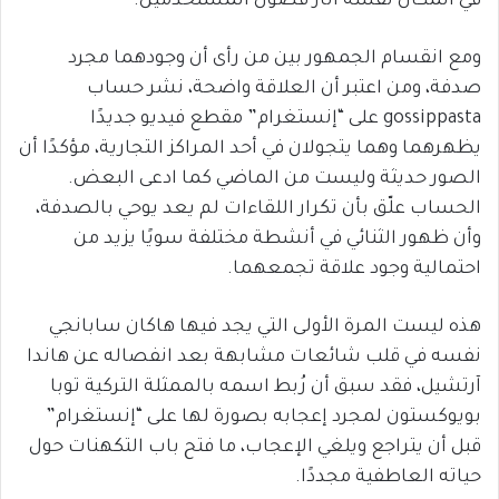
في المكان نفسه أثار فضول المستخدمين.
ومع انقسام الجمهور بين من رأى أن وجودهما مجرد
صدفة، ومن اعتبر أن العلاقة واضحة، نشر حساب
gossippasta على “إنستغرام” مقطع فيديو جديدًا
يظهرهما وهما يتجولان في أحد المراكز التجارية، مؤكدًا أن
الصور حديثة وليست من الماضي كما ادعى البعض.
الحساب علّق بأن تكرار اللقاءات لم يعد يوحي بالصدفة،
وأن ظهور الثنائي في أنشطة مختلفة سويًا يزيد من
احتمالية وجود علاقة تجمعهما.
هذه ليست المرة الأولى التي يجد فيها هاكان سابانجي
نفسه في قلب شائعات مشابهة بعد انفصاله عن هاندا
آرتشيل، فقد سبق أن رُبط اسمه بالممثلة التركية توبا
بويوكستون لمجرد إعجابه بصورة لها على “إنستغرام”
قبل أن يتراجع ويلغي الإعجاب، ما فتح باب التكهنات حول
حياته العاطفية مجددًا.