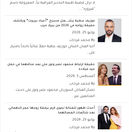
لا تزال قضية طبيبة التخدير العراقية نبأ، المعروفة باسم
"فيروزه"،...
جوزيف عطية يشــ ــعل مسرح “أعياد بيروت” ويكشف
حقيقة زواجه في 2026 من بيرلا حرب
يوليو 25, 2026
By
محمد فرحات
أحيا الفنان اللبناني جوزيف عطية حفلاً غنائياً ناجحاً بامتياز
على...
حقيقة ارتباط محمود نصر ونور علي بعد عناقهما في حفل
عيد ميلاده
أغسطس 3, 2026
By
محمد فرحات
تصدّر الفنانان السوريان محمود نصر ونور علي حديث
المتابعين عبر...
أحدث ظهور للفنانة نجوى كرم برفقة زوجها عمر الدهماني
بعد شائعات انفصالهما
يوليو 23, 2026
By
محمد فرحات