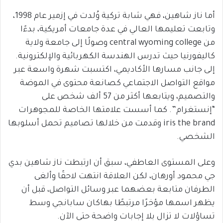
أما ناز شاهين، فهي شابة تركية وُلدت في إزمير عام 1998،
وتابعت تعليمها العالي في عدة جامعات أمريكية، بدءًا
من central wyoming college وصولًا إلى جامعة ولاية
كاليفورنيا حيث تدرس الهندسة الكهربائية والإلكترونية.
إلى جانب مسارها الأكاديمي، اكتسبت شهرة واسعة عبر
مواقع التواصل الاجتماعي كصانعة محتوى في الموضة
والتصميم، ويتابعها أكثر من 57 ألف شخص على
“إنستغرام”. كما أسست علامتها الخاصة للمجوهرات
iris the brand وقدمت من خلالها تصاميم تحمل أسلوبها
الشخصي.
وعلى المستوى العاطفي، سبق أن ارتبطت ناز شاهين بدي
جي محمود أورهان، لكن العلاقة انتهت لاحقًا وألغى
الطرفان متابعة بعضهما عبر وسائل التواصل، قبل أن
يظهر اسمها مؤخرًا مرتبطًا بهاكان سابانجي وسط
تساؤلات لا تزال بلا إجابات واضحة حتى الآن.