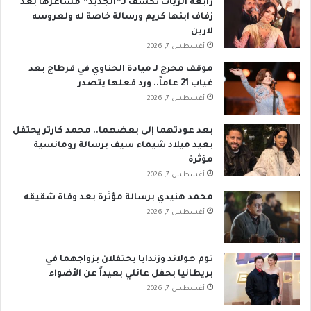
رابعة الزيات تكشف لـ”الجديد” مشاعرها بعد
زفاف ابنها كريم ورسالة خاصة له ولعروسه
لارين
أغسطس 7, 2026
موقف محرج لـ ميادة الحناوي في قرطاج بعد
غياب 21 عاماً.. ورد فعلها يتصدر
أغسطس 7, 2026
بعد عودتهما إلى بعضهما.. محمد كارتر يحتفل
بعيد ميلاد شيماء سيف برسالة رومانسية
مؤثرة
أغسطس 7, 2026
محمد هنيدي برسالة مؤثرة بعد وفاة شقيقه
أغسطس 7, 2026
توم هولاند وزندايا يحتفلان بزواجهما في
بريطانيا بحفل عائلي بعيداً عن الأضواء
أغسطس 7, 2026