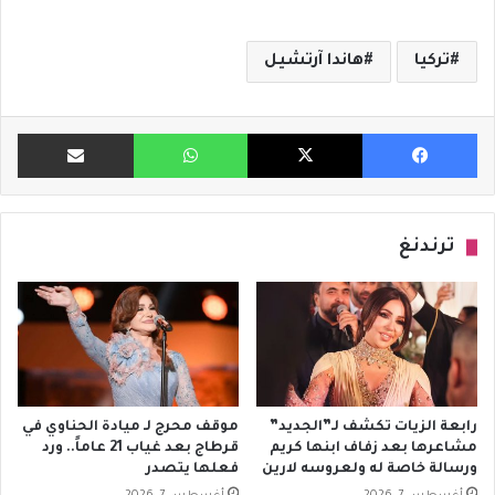
تركيا
هاندا آرتشيل
فيسبوك
X
واتساب
مشاركة ب
ترندنغ
رابعة الزيات تكشف لـ”الجديد”
موقف محرج لـ ميادة الحناوي في
مشاعرها بعد زفاف ابنها كريم
قرطاج بعد غياب 21 عاماً.. ورد
ورسالة خاصة له ولعروسه لارين
فعلها يتصدر