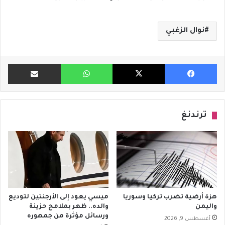
نوال الزغبي
فيسبوك
X
واتساب
مشاركة ب
ترندنغ
هزة أرضية تضرب تركيا وسوريا
ميسي يعود إلى الأرجنتين لتوديع
واليمن
والده.. ظهر بملامح حزينة
ورسائل مؤثرة من جمهوره
أغسطس 9, 2026