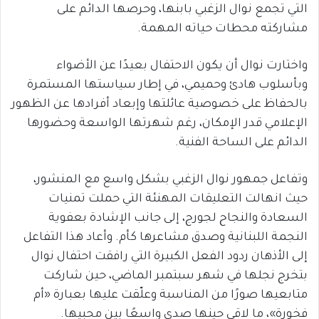
التي تجمع نوال الزغبي بابنها، وحرصها الدائم على
مشاركته محطات حياته المهمة.
واختارت نوال أن يكون الاحتفال بعيدًا عن الأضواء
وبأسلوب هادئ وحميمي، في إطار سياستها المستمرة
بالحفاظ على خصوصية عائلتها وإبعاد أفرادها عن الظهور
الإعلامي قدر الإمكان، رغم شهرتها الواسعة وحضورها
الدائم على الساحة الفنية.
وتفاعل جمهور نوال الزغبي بشكل واسع مع المنشور،
حيث انهالت التعليقات المهنئة التي حملت تمنيات
السعادة والنجاح لجورج، إلى جانب الإشادة بعفوية
النجمة اللبنانية وصدق مشاعرها كأم. وأعاد هذا التفاعل
إلى الأذهان ردود الفعل الكبيرة التي رافقت احتفال نوال
بتخرج نجلها في شهر سبتمبر الماضي، حين شاركت
متابعيها صورًا من المناسبة وعلّقت عليها بعبارة «أم
فخورة»، ما لاقى حينها صدى واسعًا بين محبيها.