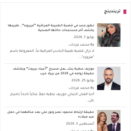
تريندينج
تطور جديد في قضية الطبيبة العراقية “فيروزه”… طبيبها
يكشف آخر مستجدات حالتها الصحية
يوليو 7, 2026
By
محمد فرحات
لا تزال قضية طبيبة التخدير العراقية نبأ، المعروفة باسم
"فيروزه"،...
جوزيف عطية يشــ ــعل مسرح “أعياد بيروت” ويكشف
حقيقة زواجه في 2026 من بيرلا حرب
يوليو 25, 2026
By
محمد فرحات
أحيا الفنان اللبناني جوزيف عطية حفلاً غنائياً ناجحاً بامتياز
على...
حقيقة ارتباط محمود نصر ونور علي بعد عناقهما في حفل
عيد ميلاده
أغسطس 3, 2026