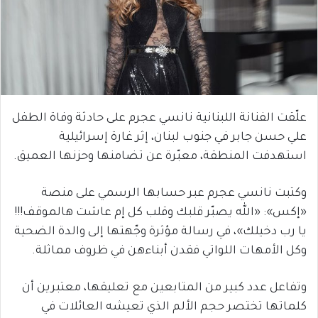
علّقت الفنانة اللبنانية نانسي عجرم على حادثة وفاة الطفل
علي حسن جابر في جنوب لبنان، إثر غارة إسرائيلية
استهدفت المنطقة، معبّرة عن تضامنها وحزنها العميق.
وكتبت نانسي عجرم عبر حسابها الرسمي على منصة
«إكس»: «الله يصبّر قلبك وقلب كل إم عاشت هالموقف!!!
يا رب دخيلك»، في رسالة مؤثرة وجّهتها إلى والدة الضحية
وكل الأمهات اللواتي فقدن أبناءهن في ظروف مماثلة.
وتفاعل عدد كبير من المتابعين مع تعليقها، معتبرين أن
كلماتها تختصر حجم الألم الذي تعيشه العائلات في