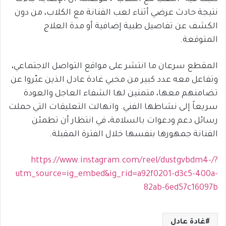
نتيجة حادث عرضي أثناء لعب الفنانة مع الكلاب، من دون
الكشف عن تفاصيل طبية إضافية أو مدة العلاج
المتوقعة.
المقطع سرعان ما انتشر على مواقع التواصل الاجتماعي،
وتفاعل معه عدد كبير من محبي غادة عادل الذين عبّروا عن
تضامنهم معها، متمنين لها الشفاء العاجل والعودة
سريعاً إلى نشاطها الفني. وانهالت التعليقات التي حملت
رسائل دعم ودعوات بالسلامة، في انتظار أن تطمئن
الفنانة جمهورها بنفسها خلال الفترة المقبلة.
https://www.instagram.com/reel/dustgvbdm4-/?
utm_source=ig_embed&ig_rid=a92f0201-d3c5-400a-
82ab-6ed57c16097b
غادة عادل