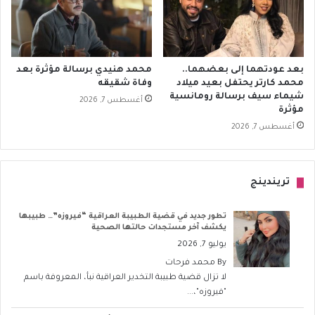
بعد عودتهما إلى بعضهما..
محمد هنيدي برسالة مؤثرة بعد
محمد كارتر يحتفل بعيد ميلاد
وفاة شقيقه
شيماء سيف برسالة رومانسية
أغسطس 7, 2026
مؤثرة
أغسطس 7, 2026
تريندينج
تطور جديد في قضية الطبيبة العراقية “فيروزه”… طبيبها
يكشف آخر مستجدات حالتها الصحية
يوليو 7, 2026
By
محمد فرحات
لا تزال قضية طبيبة التخدير العراقية نبأ، المعروفة باسم
"فيروزه"،...