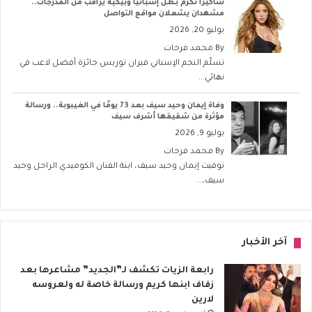
شاكيرا تكرّم بطل إسبانيا وبيكيه يراقب من المدرجات..
مشهدان يشعلان مواقع التواصل
يوليو 20, 2026
By
محمد فرحات
تسلّم النجم الإسباني فيران توريس جائزة أفضل لاعب في
نهائي...
وفاة إيمان وحيد سيف بعد 73 يومًا في الغيبوبة.. ورسالة
مؤثرة من شقيقها أشرف سيف
يوليو 9, 2026
By
محمد فرحات
توفيت إيمان وحيد سيف، ابنة الفنان الكوميدي الراحل وحيد
سيف،...
آخر الأخبار
رابعة الزيات تكشف لـ”الجديد” مشاعرها بعد
زفاف ابنها كريم ورسالة خاصة له ولعروسه
لارين