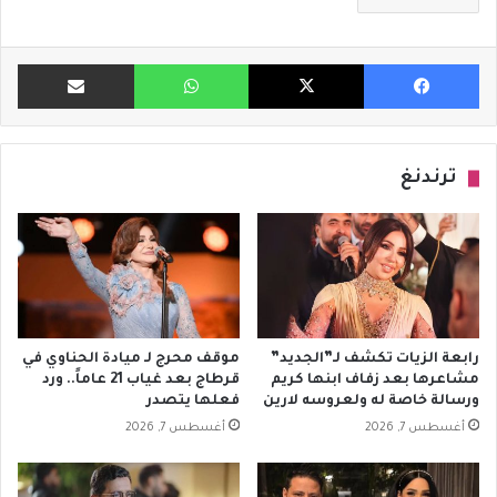
فيسبوك
X
واتساب
مشاركة ب
ترندنغ
رابعة الزيات تكشف لـ”الجديد”
موقف محرج لـ ميادة الحناوي في
مشاعرها بعد زفاف ابنها كريم
قرطاج بعد غياب 21 عاماً.. ورد
ورسالة خاصة له ولعروسه لارين
فعلها يتصدر
أغسطس 7, 2026
أغسطس 7, 2026