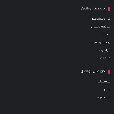
جديدها أونلاين
فن ومشاهير
موضة وجمال
صحة
رياضة وحميات
أبراج وطاقة
علاقات
كن على تواصل
فيسبوك
تويتر
إنستاغرام