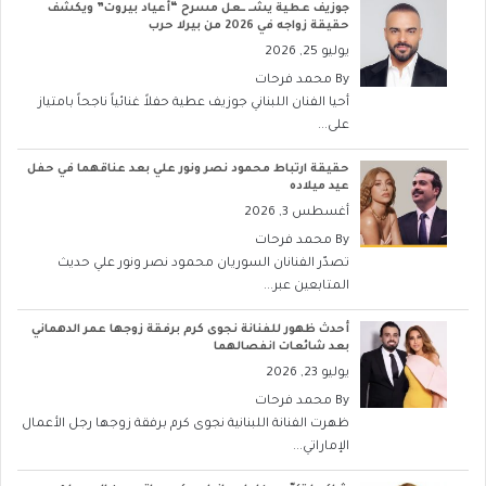
جوزيف عطية يشــ ــعل مسرح “أعياد بيروت” ويكشف
حقيقة زواجه في 2026 من بيرلا حرب
يوليو 25, 2026
By
محمد فرحات
أحيا الفنان اللبناني جوزيف عطية حفلاً غنائياً ناجحاً بامتياز
على...
حقيقة ارتباط محمود نصر ونور علي بعد عناقهما في حفل
عيد ميلاده
أغسطس 3, 2026
By
محمد فرحات
تصدّر الفنانان السوريان محمود نصر ونور علي حديث
المتابعين عبر...
أحدث ظهور للفنانة نجوى كرم برفقة زوجها عمر الدهماني
بعد شائعات انفصالهما
يوليو 23, 2026
By
محمد فرحات
ظهرت الفنانة اللبنانية نجوى كرم برفقة زوجها رجل الأعمال
الإماراتي...