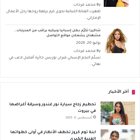
By
محمد فرحات
ظهرت الفنانة اللبنانية نجوى كرم برفقة زوجها رجل الأعمال
الإماراتي...
شاكيرا تكرّم بطل إسبانيا وبيكيه يراقب من المدرجات..
مشهدان يشعلان مواقع التواصل
يوليو 20, 2026
By
محمد فرحات
تسلّم النجم الإسباني فيران توريس جائزة أفضل لاعب في
نهائي...
آخر الأخبار
تحطيم زجاج سيارة نور غندور وسرقة أغراضها
في بيروت
أغسطس 6, 2026
ابنة توم كروز تخطف الأنظار في أولى خطواتها
الفنية الكبرى