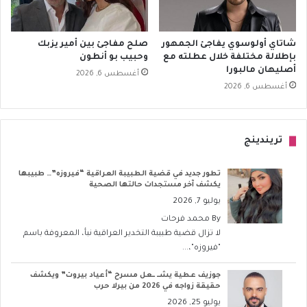
شاتاي أولوسوي يفاجئ الجمهور
صلح مفاجئ بين أمير يزبك
بإطلالة مختلفة خلال عطلته مع
وحبيب بو أنطون
أصليهان مالبورا
أغسطس 6, 2026
أغسطس 6, 2026
تريندينج
تطور جديد في قضية الطبيبة العراقية “فيروزه”… طبيبها
يكشف آخر مستجدات حالتها الصحية
يوليو 7, 2026
By
محمد فرحات
لا تزال قضية طبيبة التخدير العراقية نبأ، المعروفة باسم
"فيروزه"،...
جوزيف عطية يشــ ــعل مسرح “أعياد بيروت” ويكشف
حقيقة زواجه في 2026 من بيرلا حرب
يوليو 25, 2026