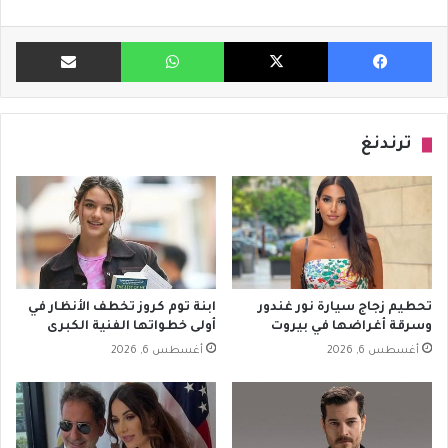
فيسبوك
X
واتساب
مشاركة ب
ترندنغ
تحطيم زجاج سيارة نور غندور
ابنة توم كروز تخطف الأنظار في
وسرقة أغراضها في بيروت
أولى خطواتها الفنية الكبرى
أغسطس 6, 2026
أغسطس 6, 2026