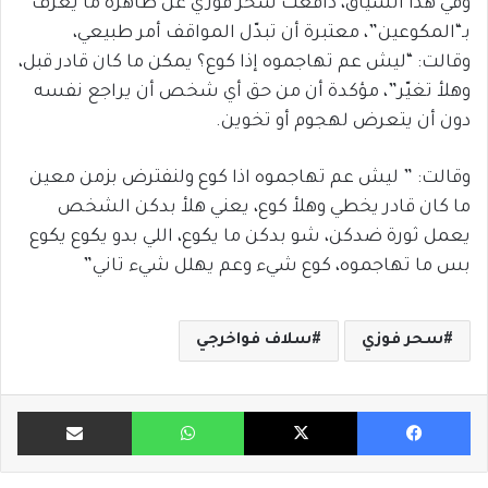
وفي هذا السياق، دافعت سحر فوزي عن ظاهرة ما يُعرف
بـ“المكوعين”، معتبرة أن تبدّل المواقف أمر طبيعي،
وقالت: “ليش عم تهاجموه إذا كوع؟ يمكن ما كان قادر قبل،
وهلأ تغيّر”، مؤكدة أن من حق أي شخص أن يراجع نفسه
دون أن يتعرض لهجوم أو تخوين.
وقالت: ” ليش عم تهاجموه اذا كوع ولنفترض بزمن معين
ما كان قادر يخطي وهلأ كوع، يعني هلأ بدكن الشخص
يعمل ثورة ضدكن، شو بدكن ما يكوع، اللي بدو يكوع يكوع
بس ما تهاجموه، كوع شيء وعم يهلل شيء تاني”
سحر فوزي
سلاف فواخرجي
فيسبوك
X
واتساب
مشاركة ب