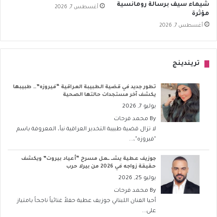
شيماء سيف برسالة رومانسية
أغسطس 7, 2026
مؤثرة
أغسطس 7, 2026
تريندينج
تطور جديد في قضية الطبيبة العراقية “فيروزه”… طبيبها
يكشف آخر مستجدات حالتها الصحية
يوليو 7, 2026
By
محمد فرحات
لا تزال قضية طبيبة التخدير العراقية نبأ، المعروفة باسم
"فيروزه"،...
جوزيف عطية يشــ ــعل مسرح “أعياد بيروت” ويكشف
حقيقة زواجه في 2026 من بيرلا حرب
يوليو 25, 2026
By
محمد فرحات
أحيا الفنان اللبناني جوزيف عطية حفلاً غنائياً ناجحاً بامتياز
على...