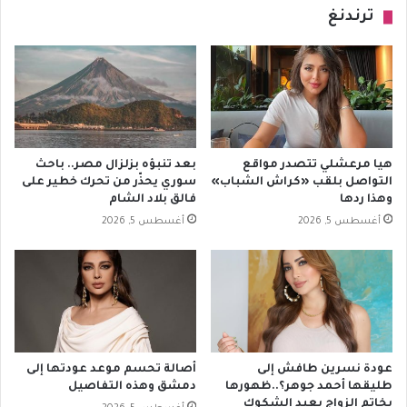
ترندنغ
هيا مرعشلي تتصدر مواقع
بعد تنبؤه بزلزال مصر.. باحث
التواصل بلقب «كراش الشباب»
سوري يحذّر من تحرك خطير على
وهذا ردها
فالق بلاد الشام
أغسطس 5, 2026
أغسطس 5, 2026
عودة نسرين طافش إلى
أصالة تحسم موعد عودتها إلى
طليقها أحمد جوهر؟..ظهورها
دمشق وهذه التفاصيل
بخاتم الزواج يعيد الشكوك