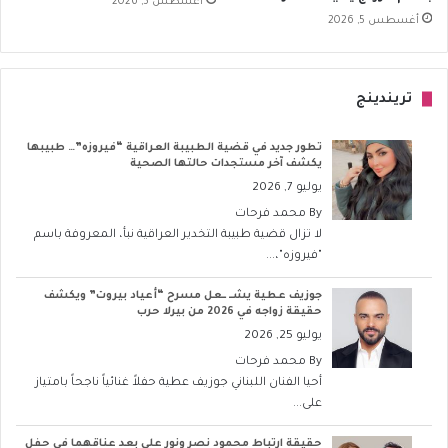
أغسطس 5, 2026
أغسطس 5, 2026
تريندينج
تطور جديد في قضية الطبيبة العراقية “فيروزه”… طبيبها
يكشف آخر مستجدات حالتها الصحية
يوليو 7, 2026
By
محمد فرحات
لا تزال قضية طبيبة التخدير العراقية نبأ، المعروفة باسم
"فيروزه"،...
جوزيف عطية يشــ ــعل مسرح “أعياد بيروت” ويكشف
حقيقة زواجه في 2026 من بيرلا حرب
يوليو 25, 2026
By
محمد فرحات
أحيا الفنان اللبناني جوزيف عطية حفلاً غنائياً ناجحاً بامتياز
على...
حقيقة ارتباط محمود نصر ونور علي بعد عناقهما في حفل