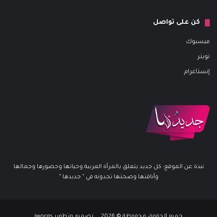
كن على تواصل
فيسبوك
تويتر
إنستاغرام
نبذة عن الموقع: كل جديد يتعلق بالمرأة العربية وحياتها وحضورها وجمالها
وأناقتها وصحتها تجدونه في " جديدها "
جميع الحقوق محفوظة © 2026 تصميم وتطوير iworqs