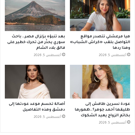
هيا مرعشلي تتصدر مواقع
بعد تنبؤه بزلزال مصر.. باحث
التواصل بلقب «كراش الشباب»
سوري يحذّر من تحرك خطير على
وهذا ردها
فالق بلاد الشام
أغسطس 5, 2026
أغسطس 5, 2026
عودة نسرين طافش إلى
أصالة تحسم موعد عودتها إلى
طليقها أحمد جوهر؟..ظهورها
دمشق وهذه التفاصيل
بخاتم الزواج يعيد الشكوك
أغسطس 5, 2026
أغسطس 5, 2026