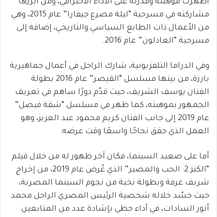
أظهرت موهبته وقدرته على الأداء الاحترافي، ومن أبرزها
مشاركته في مسرحية “ليلة مصرع جيفارا” عام 2015، وهي
من الأعمال ذات الطابع السياسي والتاريخي، إضافة إلى
مسرحية “العادلون” عام 2016.
وفي الدراما التلفزيونية، شارك الراحل في أعمال جماهيرية
بارزة، من بينها مسلسل “القيصر” عام 2016 بطولة
الفنان يوسف الشريف، حيث قدّم دورًا ساهم في تعريف
الجمهور بموهبته، كما ظهر في مسلسل “شقة فيصل”
عام 2019 إلى جانب الفنان كريم محمود عبد العزيز، وهو
العمل الذي حقق نجاحًا واسعًا وقت عرضه.
أما على صعيد السينما، فكان آخر ظهور له من خلال فيلم
“الكنز 2: الحب والمصير” الذي عُرض عام 2019، من إخراج
شريف عرفة وبطولة نخبة من نجوم السينما المصرية،
حيث جسّد خلاله شخصية الرئيس المصري الراحل محمد
أنور السادات، في أداء حظي بإشادة عدد من المتابعين