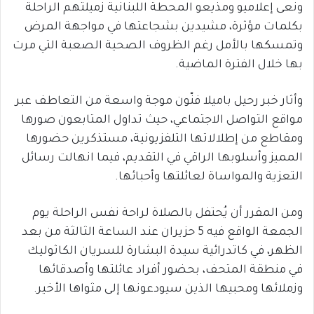
ونعى إعلاميو ومذيعو المحطة اللبنانية زميلتهم الراحلة
بكلمات مؤثرة، مشيدين بشجاعتها في مواجهة المرض
وتمسكها بالأمل رغم الظروف الصحية الصعبة التي مرت
بها خلال الفترة الماضية.
وأثار خبر رحيل باميلا فنّون موجة واسعة من التعاطف عبر
مواقع التواصل الاجتماعي، حيث تداول المتابعون صورها
ومقاطع من إطلالاتها التلفزيونية، مستذكرين حضورها
المميز وأسلوبها الراقي في التقديم، فيما انهالت رسائل
التعزية والمواساة لعائلتها وأحبائها.
ومن المقرر أن يُحتفل بالصلاة لراحة نفس الراحلة يوم
الجمعة الواقع فيه 5 حزيران عند الساعة الثالثة من بعد
الظهر، في كاتدرائية سيدة البشارة للسريان الكاثوليك
في منطقة المتحف، بحضور أفراد عائلتها وأصدقائها
وزملائها ومحبيها الذين سيودعونها إلى مثواها الأخير.