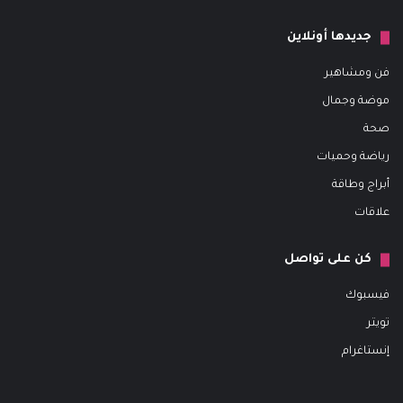
جديدها أونلاين
فن ومشاهير
موضة وجمال
صحة
رياضة وحميات
أبراج وطاقة
علاقات
كن على تواصل
فيسبوك
تويتر
إنستاغرام