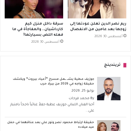
ريم نصر الدين تعلن عودتها إلى
سرقة داخل منزل كيم
زوجها بعد عامين من الانفصال
كارداشيان.. والمفاجأة في ما
فعله اللص بسيارتها!
أغسطس 10, 2026
أغسطس 10, 2026
تريندينج
جوزيف عطية يشــ ــعل مسرح “أعياد بيروت” ويكشف
حقيقة زواجه في 2026 من بيرلا حرب
يوليو 25, 2026
By
محمد فرحات
أحيا الفنان اللبناني جوزيف عطية حفلاً غنائياً ناجحاً بامتياز
على...
حقيقة ارتباط محمود نصر ونور علي بعد عناقهما في حفل
عيد ميلاده