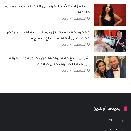
داليا فؤاد تهدّد باللجوء إلى القضاء بسبب سارة
خليفة!
أغسطس 7, 2026
محمود حميدة يحتفل بزفاف ابنته أمنية ويرقص
معها على أنغام «يا بتاع التفاح»
أغسطس 7, 2026
شروق تبيع خاتم زواجها من دكتور فود وتحوله
إلى هدايا لضيوف حفل طلاقها
أغسطس 7, 2026
جديدها أونلاين
فن ومشاهير
موضة وجمال