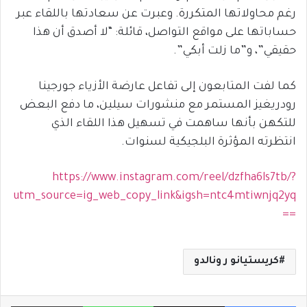
رغم محاولاتها المتكررة. وعبرت عن سعادتها باللقاء عبر
حساباتها على مواقع التواصل، قائلة: “لا أصدق أن هذا
حقيقي”، و”ما زلت أبكي”.
كما لفت المتابعون إلى تفاعل عارضة الأزياء جورجينا
رودريغيز المستمر مع منشورات سيلين، ما دفع البعض
للتكهن بأنها ساهمت في تسهيل هذا اللقاء الذي
انتظرته المؤثرة البلجيكية لسنوات.
https://www.instagram.com/reel/dzfha6ls7tb/?
utm_source=ig_web_copy_link&igsh=ntc4mtiwnjq2yq
==
كريستيانو ر ونالدو
فيسبوك
X
واتساب
مشاركة ب