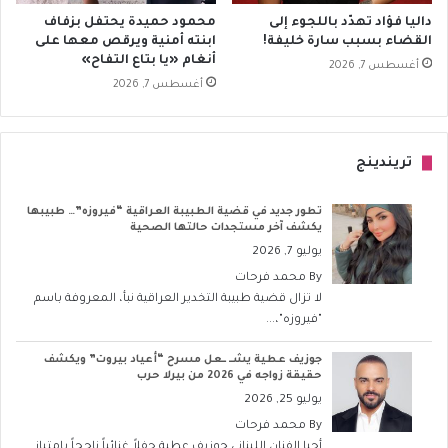
داليا فؤاد تهدّد باللجوء إلى
محمود حميدة يحتفل بزفاف
القضاء بسبب سارة خليفة!
ابنته أمنية ويرقص معها على
أنغام «يا بتاع التفاح»
أغسطس 7, 2026
أغسطس 7, 2026
تريندينج
تطور جديد في قضية الطبيبة العراقية “فيروزه”… طبيبها
يكشف آخر مستجدات حالتها الصحية
يوليو 7, 2026
By
محمد فرحات
لا تزال قضية طبيبة التخدير العراقية نبأ، المعروفة باسم
"فيروزه"،...
جوزيف عطية يشــ ــعل مسرح “أعياد بيروت” ويكشف
حقيقة زواجه في 2026 من بيرلا حرب
يوليو 25, 2026
By
محمد فرحات
أحيا الفنان اللبناني جوزيف عطية حفلاً غنائياً ناجحاً بامتياز