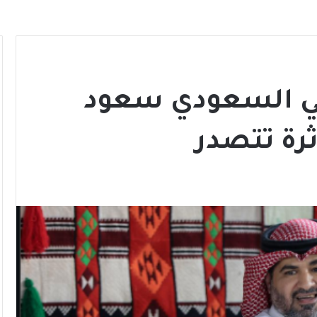
امي السعودي سعود
رة تتصدر