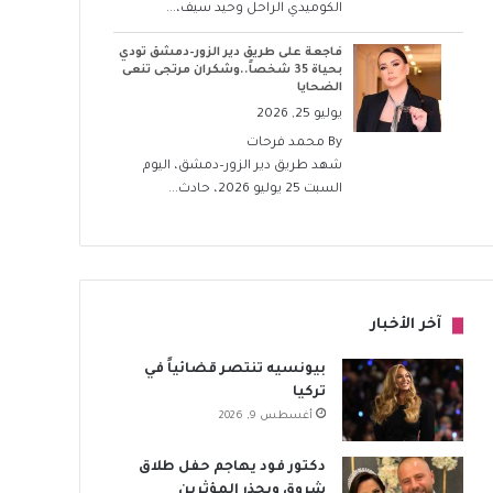
الكوميدي الراحل وحيد سيف،...
فاجعة على طريق دير الزور–دمشق تودي
بحياة 35 شخصاً..وشكران مرتجى تنعى
الضحايا
يوليو 25, 2026
By
محمد فرحات
شهد طريق دير الزور–دمشق، اليوم
السبت 25 يوليو 2026، حادث...
آخر الأخبار
بيونسيه تنتصر قضائياً في
تركيا
أغسطس 9, 2026
دكتور فود يهاجم حفل طلاق
شروق ويحذر المؤثرين