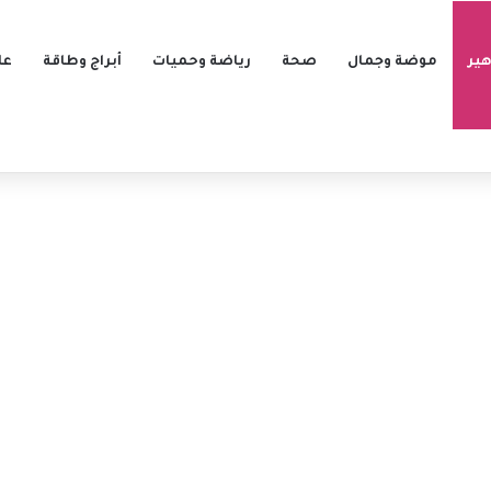
ير
موضة وجمال
صحة
رياضة وحميات
أبراج وطاقة
عل
ن.. ورسالة حادة بسبب طفليهما