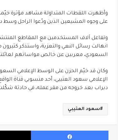
وأظهرت اللقطات المتداولة مشاهد مؤثرة خيّمت عل
على وجوه المشيعين الذين ودّعوا الراحل وسط د
وتفاعل آلاف المستخدمين مع المقاطع المنتشر
انهالت رسائل النعي والتعزية، واستذكر كثيرون م
السعودي، معربين عن خالص مواساتهم لعائلته
وكان قد خيّم الحزن على الوسط الإعلامي السعو
الإعلامي سعود العتيبي، أحد منسوبي قناة الواقع
ديراب بعد خروجه من مقر عمله، في حادثة شكّلت 
سعود العتيبي
فيسبوك