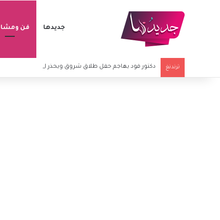
جديدها
فن ومشاه
دكتور فود يهاجم حفل طلاق شروق ويحذر المؤثرين المشاركي
ترندنغ