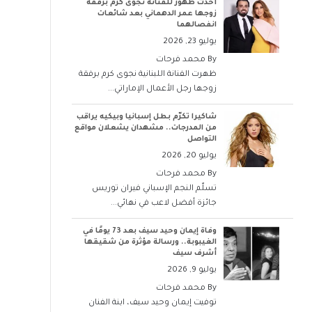
أحدث ظهور للفنانة نجوى كرم برفقة
زوجها عمر الدهماني بعد شائعات
انفصالهما
يوليو 23, 2026
By
محمد فرحات
ظهرت الفنانة اللبنانية نجوى كرم برفقة
زوجها رجل الأعمال الإماراتي...
شاكيرا تكرّم بطل إسبانيا وبيكيه يراقب
من المدرجات.. مشهدان يشعلان مواقع
التواصل
يوليو 20, 2026
By
محمد فرحات
تسلّم النجم الإسباني فيران توريس
جائزة أفضل لاعب في نهائي...
وفاة إيمان وحيد سيف بعد 73 يومًا في
الغيبوبة.. ورسالة مؤثرة من شقيقها
أشرف سيف
يوليو 9, 2026
By
محمد فرحات
توفيت إيمان وحيد سيف، ابنة الفنان