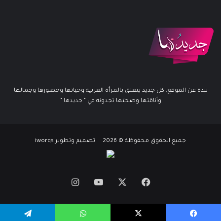
نبذة عن الموقع: كل جديد يتعلق بالمرأة العربية وحياتها وحضورها وجمالها
وأناقتها وصحتها تجدونه في " جديدها "
جميع الحقوق محفوظة © 2026 تصميم وتطوير iworqs
X
فيسبوك
يوتيوب
انستقرام