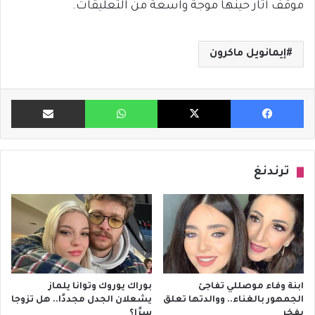
موقف أثار حينها موجة واسعة من التعليقات.
إيمانويل ماكرون
فيسبوك
X
واتساب
مشاركة ب
ترندنغ
ابنة وفاء موصللي تفاجئ
بوراك يوروك وتوانا يلماز
الجمهور بالغناء.. ووالدتها تعلق
يشعلان الجدل مجددًا.. هل تزوجا
بفخر
سرًا؟