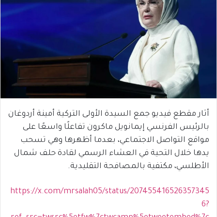
أثار مقطع فيديو جمع السيدة الأولى التركية
أمينة أردوغان
بالرئيس الفرنسي
إيمانويل ماكرون
تفاعلًا واسعًا على
مواقع التواصل الاجتماعي، بعدما أظهرها وهي تسحب
يدها خلال التحية في العشاء الرسمي لقادة
حلف شمال
الأطلسي
، مكتفية بالمصافحة التقليدية.
https://x.com/mrsalah05/status/207455416526357345
6?