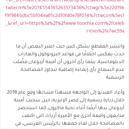
ref_src=twsrc%5etfw%7ctwcamp%5etweetembed%7c
twterm%5e2074554165263573456%7ctwgr%5e22d19b
f9f984bdbc5bf04ea81c2d10fd0e78f014%7ctwcon%5es1
_&ref_url=https%3a%2f%2fwww.foochia.com%2fceleb
rities%2fe7wc59a
وانتشر المقطع بشكل كبير، حيث اعتبر البعض أن ما
حدث يعكس اختلافًا في قواعد البروتوكول والعادات
الدبلوماسية، بينما رأى آخرون أن أمينة أردوغان فضّلت
عدم السماح بأي إيماءة إضافية تتجاوز المصافحة
الرسمية
وأعاد الفيديو إلى الواجهة مشهدًا مشابهًا وقع عام 2018
خلال زيارة رسمية إلى
قصر الإليزيه
، حين سحبت أمينة
أردوغان يدها أيضًا أثناء تحية ماكرون، كما استحضر
متابعون واقعة أخرى مع
الأميرة أريانا
، التي اكتفت
بالمصافحة خلال لقاء جمعها بالرئيس الفرنسي، في