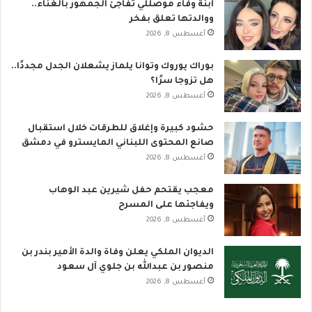
ابنة وفاء موصللي تفاجئ الجمهور بالغناء..
ووالدتها تعلق بفخر
أغسطس 8, 2026
بوراك يوروك وتوانا يلماز يشعلان الجدل مجددًا..
هل تزوجا سرًا؟
أغسطس 8, 2026
حشود كبيرة وإغلاق للطرقات خلال استقبال
صانع المحتوى اللبناني المايسترو في دمشق
أغسطس 8, 2026
معجب يقتحم حفل شيرين عبد الوهاب
ويفاجئها على المسرح
أغسطس 8, 2026
الديوان الملكي يعلن وفاة والدة الأمير بندر بن
منصور بن عبدالله بن جلوي آل سعود
أغسطس 8, 2026