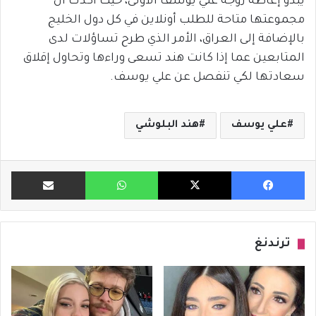
يبدو إغاظة زوجة علي يوسف الأولى، حيث أكّدت أنّ
مجموعتها متاحة للطلب أونلاين في كل دول الخليج
بالإضافة إلى العراق، الأمر الذي طرح تساؤلات لدى
المتابعين عما إذا كانت هند تسعى وراءها وتحاول إقلاق
سعادتها لكي تنفصل عن علي يوسف.
علي يوسف
هند البلوشي
فيسبوك
X
واتساب
مشاركة ب
ترندنغ