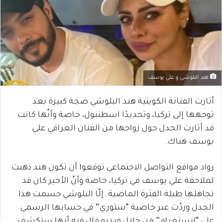
هند البلوشي و علي يوسف
أثارت الفنانة الكويتية هند البلوشي ضجة كبيرة بعد
توجهها إلى تركيا، وتحديدًا اسطنبول، خاصة وأنّها كانت
قد أثارت الجدل حول زواجها من الفنان العراقي علي
يوسف هناك.
رواد مواقع التواصل الاجتماعي توقعوا أن تكون هند ذهبت
لملاحقة علي يوسف في تركيا، خاصة وأنّ الأخير كان قد
تجاهلها طيلة الفترة الماضية. إلّا البلوشي حسمت هذا
الجدل وردّت عبر خاصية “ستوري” في حسابها الرسمي
على “انستغرام” من خلال فيديو قال فيه أنها ستكشف