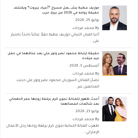
جوزيف عطية يشــ ــعل مسرح “أعياد بيروت” ويكشف
حقيقة زواجه في 2026 من بيرلا حرب
يوليو 25, 2026
By
محمد فرحات
أحيا الفنان اللبناني جوزيف عطية حفلاً غنائياً ناجحاً بامتياز
على...
حقيقة ارتباط محمود نصر ونور علي بعد عناقهما في حفل
عيد ميلاده
أغسطس 3, 2026
By
محمد فرحات
تصدّر الفنانان السوريان محمود نصر ونور علي حديث
المتابعين عبر...
أحدث ظهور للفنانة نجوى كرم برفقة زوجها عمر الدهماني
بعد شائعات انفصالهما
يوليو 23, 2026
By
محمد فرحات
ظهرت الفنانة اللبنانية نجوى كرم برفقة زوجها رجل الأعمال
الإماراتي...