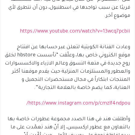
قريبًا عن سبب تواجدها في اسطنبول، دون أن تتطرق لأي
موضوع آخر.
https://www.youtube.com/watch?v=13wcq7pcbii
وعادت الفنانة الكويتية لتعلن عبر حسابها عن افتتاح
موقع الكتروني خاص بها، وعلّقت “تأسست hbstore لخلق
روح جديدة في متعة التسوق وعالم الازياء والاكسسوارات
والعطور والمستلزمات المنزلية حيث يقدم موقعنا أكثر
المنتجات ابتكاراً في مجال مستحضرات التجميل و
العناية، كما يضم خاصة بالعلامة التجارية”.
https://www.instagram.com/p/cmzlf4ndpou/
وأطلقت هند في هذا الصدد مجموعة عطورات خاصة بها
بالتعاون مع عطور اركسيس، إلا أنّ هند تعمّدت على ما