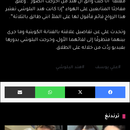
معلّقًا “أنا كنت واثق أن هند من أخرجت الصور”. وعلّق
مفاجئا المتابعين على الهواء “إذا كانت هند البلوشي تعتبر
هذا الزواج قائم فأقول لها على الملأ انتي طالق بالثلاثة”.
وتحدث علي عن تفاصيل علاقته بالفنانة الكويتية وما جرى
بينهما متطرقًا إلى لقائهما الأول، وخرجت البلوشي بدورها
بفيديو ردّت من خلاله على الطلاق.
علي يوسف
هند البلوشي
فيسبوك
X
واتساب
مشاركة ب
ترندنغ