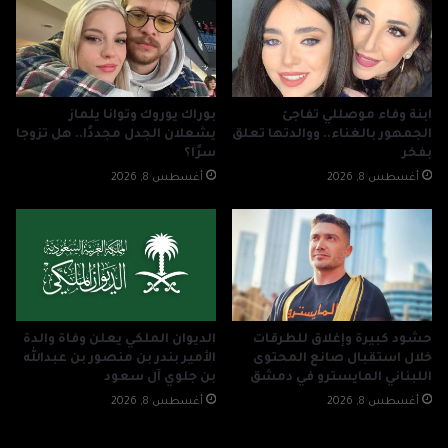
ابنة وفاء موصللي تفاجئ
بوراك يوروك وتوانا يلماز
الجمهور بالغناء.. ووالدتها تعلق
يشعلان الجدل مجددًا.. هل تزوجا
بفخر
سرًا؟
أغسطس 8, 2026
أغسطس 8, 2026
حشود كبيرة وإغلاق للطرقات
الديوان الملكي يعلن وفاة والدة
خلال استقبال صانع المحتوى
الأمير بندر بن منصور بن عبدالله
اللبناني المايسترو في دمشق
بن جلوي آل سعود
أغسطس 8, 2026
أغسطس 8, 2026