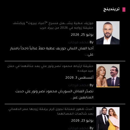
تريندينج
جوزيف عطية يشــ ــعل مسرح “أعياد بيروت” ويكشف
حقيقة زواجه في 2026 من بيرلا حرب
يوليو 25, 2026
By
محمد فرحات
أحيا الفنان اللبناني جوزيف عطية حفلاً غنائياً ناجحاً بامتياز
على...
حقيقة ارتباط محمود نصر ونور علي بعد عناقهما في حفل
عيد ميلاده
أغسطس 3, 2026
By
محمد فرحات
تصدّر الفنانان السوريان محمود نصر ونور علي حديث
المتابعين عبر...
أحدث ظهور للفنانة نجوى كرم برفقة زوجها عمر الدهماني
بعد شائعات انفصالهما
يوليو 23, 2026
By
محمد فرحات