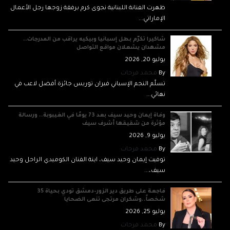
ظهرت الفنانة اللبنانية نجوى كرم برفقة زوجها رجل الأعمال
الإماراتي...
شاكيرا تكرّم بطل إسبانيا وبيكيه يراقب من المدرجات..
مشهدان يشعلان مواقع التواصل
يوليو 20, 2026
By
محمد فرحات
تسلّم النجم الإسباني فيران توريس جائزة أفضل لاعب في
نهائي...
وفاة إيمان وحيد سيف بعد 73 يومًا في الغيبوبة.. ورسالة
مؤثرة من شقيقها أشرف سيف
يوليو 9, 2026
By
محمد فرحات
توفيت إيمان وحيد سيف، ابنة الفنان الكوميدي الراحل وحيد
سيف،...
فاجعة على طريق دير الزور–دمشق تودي بحياة 35
شخصاً..وشكران مرتجى تنعى الضحايا
يوليو 25, 2026
By
محمد فرحات