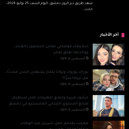
شهد طريق دير الزور–دمشق، اليوم السبت 25 يوليو 2026،
حادث...
آخر الأخبار
ابنة وفاء موصللي تفاجئ الجمهور بالغناء..
ووالدتها تعلق بفخر
أغسطس 8, 2026
بوراك يوروك وتوانا يلماز يشعلان الجدل مجددًا..
هل تزوجا سرًا؟
أغسطس 8, 2026
حشود كبيرة وإغلاق للطرقات خلال استقبال
صانع المحتوى اللبناني المايسترو في دمشق
أغسطس 8, 2026
معجب يقتحم حفل شيرين عبد الوهاب