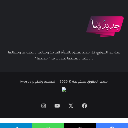
نبذة عن الموقع: كل جديد يتعلق بالمرأة العربية وحياتها وحضورها وجمالها
وأناقتها وصحتها تجدونه في " جديدها "
جميع الحقوق محفوظة © 2026 تصميم وتطوير iworqs
X
فيسبوك
يوتيوب
انستقرام