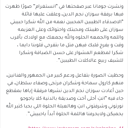
ونشرت جومانا عبر صفحتها في “انستغرام” صورًا ظهرت
فيها برفقة سوزان نجم الدين، وعلقت عليها قائلة
“الاصدقاء الطيبين المحبين نعمه من الله شكرا حبيبتي
سوزان على طيبتك ومحبتك واحتوائك وعلى العزيمه
واللمه والجمعه الحلوه والله يجمعك مع اولادك بأقرب
وقت و يفرح قلبك فيهن متل ما بتفرحي قلوبنا دايما ،
شكرا لمطعم المشوار على حسن الضيافة وشكرا
للشيف ربيع عالاكلات الطيبين”.
وحظيت الصورة بتفاعل ودعم كبير من الجمهور والفنانين،
منهم كارول سماحة وشكران مرتجى وصفاء سلطان، في
حين أعادت سوزان نجم الدين نشرها مرفقة إياها بمقطع
جاء فيه “انتِ أحلى أخت وصديقة بالدنية كلا ياجوجو
نورتوني وشرفتوني انتِ وهالعيلة الحلوة اللي بحبا كتير الله
يحميكن ولايحرمنا هاللمة الحلوة أبداً ياحبيبتي”.