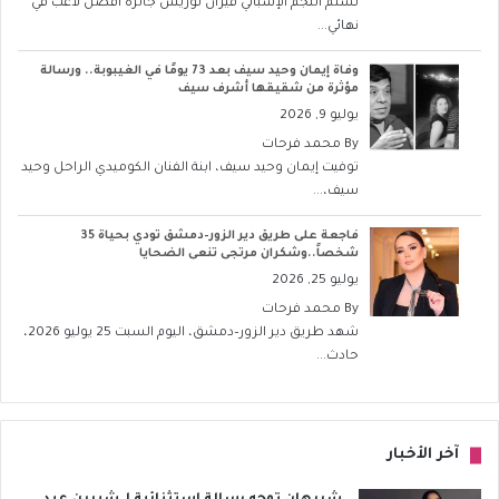
تسلّم النجم الإسباني فيران توريس جائزة أفضل لاعب في
نهائي...
وفاة إيمان وحيد سيف بعد 73 يومًا في الغيبوبة.. ورسالة
مؤثرة من شقيقها أشرف سيف
يوليو 9, 2026
By
محمد فرحات
توفيت إيمان وحيد سيف، ابنة الفنان الكوميدي الراحل وحيد
سيف،...
فاجعة على طريق دير الزور–دمشق تودي بحياة 35
شخصاً..وشكران مرتجى تنعى الضحايا
يوليو 25, 2026
By
محمد فرحات
شهد طريق دير الزور–دمشق، اليوم السبت 25 يوليو 2026،
حادث...
آخر الأخبار