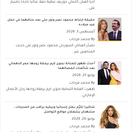
أحيا الفنان اللبناني جوزيف عطية حفلاً غنائياً ناجحاً بامتياز
على...
حقيقة ارتباط محمود نصر ونور علي بعد عناقهما في حفل
عيد ميلاده
أغسطس 3, 2026
By
محمد فرحات
تصدّر الفنانان السوريان محمود نصر ونور علي حديث
المتابعين عبر...
أحدث ظهور للفنانة نجوى كرم برفقة زوجها عمر الدهماني
بعد شائعات انفصالهما
يوليو 23, 2026
By
محمد فرحات
ظهرت الفنانة اللبنانية نجوى كرم برفقة زوجها رجل الأعمال
الإماراتي...
شاكيرا تكرّم بطل إسبانيا وبيكيه يراقب من المدرجات..
مشهدان يشعلان مواقع التواصل
يوليو 20, 2026
By
محمد فرحات