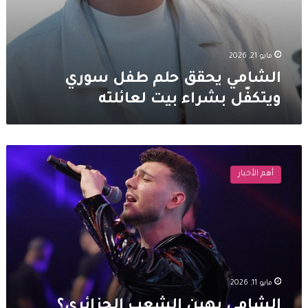
مايو 21, 2026
الشامي يحقق حلم طفل سوري
ويتكفّل بشراء بيت لعائلته
الشامي
يهين
أهم الأخبار
الشعب
الجزائري؟
غضب
واسع
بعد
حفله
في
باريس
مايو 11, 2026
الشامي يهين الشعب الجزائري؟