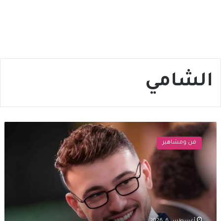
الشامي
من
على
فن ومشاهير
المسرح..
الشامي
يدافع
عن
المرأة
العربية
ويهاجم
الذكورية