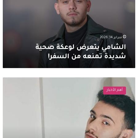
شديدة
تمنعه
من
السفر!
فبراير 14, 2026
الشامي يتعرض لوعكة صحية
شديدة تمنعه من السفر!
الشامي
يفاجئ
أهم الأخبار
جمهوره
بتصرف
إنساني
بعد
فقدان
فتاة
وعيها