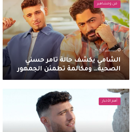
يكشف
فن ومشاهير
حالة
تامر
حسني
الصحية…
ومكالمة
تطمئن
الجمهور
ديسمبر 1, 2025
الشامي يكشف حالة تامر حسني
الصحية… ومكالمة تطمئن الجمهور
الشامي
يحذر
أهم الأخبار
ويوجه
رسالة
شديدة
اللهجة
الى