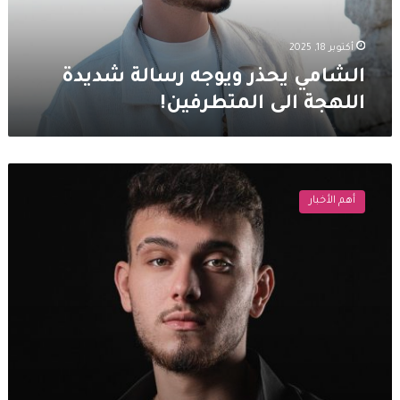
المتطرفين!
أكتوبر 18, 2025
الشامي يحذر ويوجه رسالة شديدة
اللهجة الى المتطرفين!
الشامي
يصارح
أهم الأخبار
جمهوره:
“النجاح
مش
سنة
أو
سنتين..
هو
مسيرة
حياة”