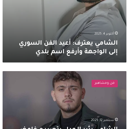
أكتوبر 4, 2025
الشامي يعترف: أعيد الفن السوري
إلى الواجهة وأرفع اسم بلدي
الشامي
يثير
فن ومشاهير
الجدل
بتصريح
غامض
وسط
الخلاف
بين
سبتمبر 12, 2025
راغب
علامة