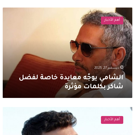
الشامي
يوجّه
أهم الأخبار
معايدة
خاصة
لفضل
شاكر
بكلمات
مؤثرة
ديسمبر 27, 2025
الشامي يوجّه معايدة خاصة لفضل
شاكر بكلمات مؤثرة
والد
الشامي
أهم الأخبار
ينهار
من