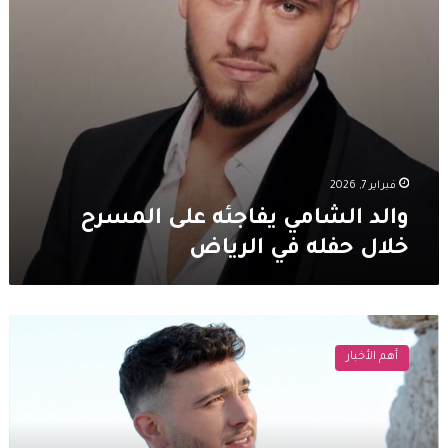
الرياض
فبراير 7, 2026
والد الشامي يفاجئه على المسرح
خلال حفله في الرياض
الشامي
يستذكر
أهم الأخبار
شقيقه
الراحل
ويخلّد
ذكراه