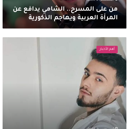
أغسطس 6, 2026
من على المسرح.. الشامي يدافع عن
المرأة العربية ويهاجم الذكورية
الشامي
يردّ
أهم الأخبار
على
منتقدي
مشاركته
في
جرش
بعد
مقارنته
بجورج
وسوف
وماجدة
الرومي