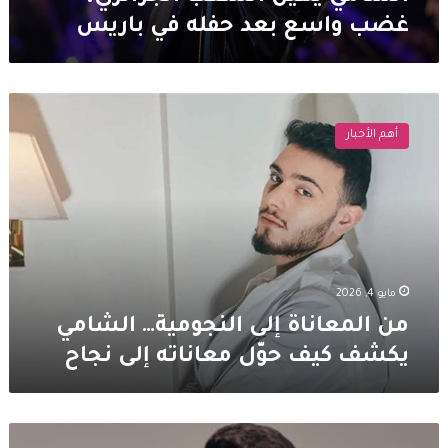
غضب واسع بعد حفله في باريس
من
المعاناة
أهم الأخبار
إلى
النجومية…
الشامي
يكشف
كيف
حوّل
معاناته
إلى
مايو 4, 2026
نجاح
من المعاناة إلى النجومية… الشامي
يكشف كيف حوّل معاناته إلى نجاح
رسالة