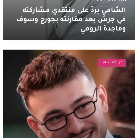
أغسطس 2, 2026
الشامي يردّ على منتقدي مشاركته
في جرش بعد مقارنته بجورج وسوف
وماجدة الرومي
الشامي
يبكي
فن ومشاهير
على
مسرح
جرش
في
ليلة
جماهيرية
استثنائية