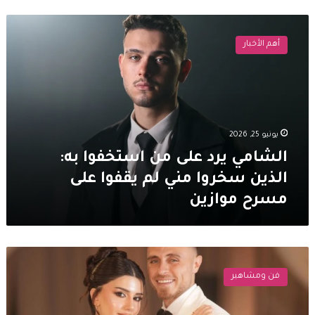
الشامي
يرد
أهم الأخبار
على
من
استخفوا
به:
الذين
سخروا
يونيو 25, 2026
مني
لم
الشامي يرد على من استخفوا به:
يقفوا
الذين سخروا مني لم يقفوا على
على
مسرح موازين
مسرح
موازين
هجوم
حاد
فن ومشاهير
على
سيدرا
بيوتي