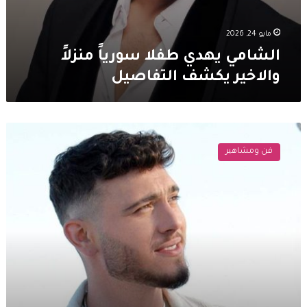
مايو 24, 2026
الشامي يهدي طفلا سورياً منزلاً
والاخير يكشف التفاصيل
الشامي
يحقق
فن ومشاهير
حلم
طفل
سوري
ويتكفّل
بشراء
بيت
لعائلته