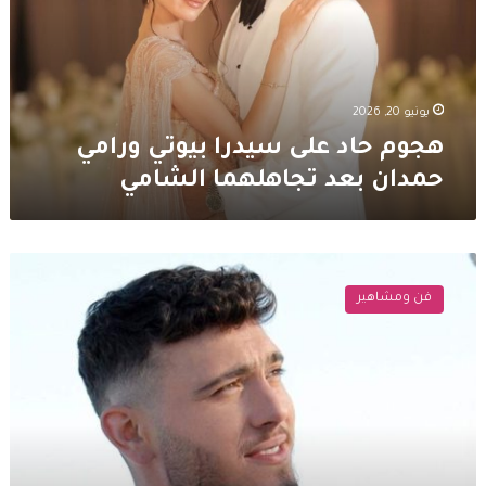
ورامي
حمدان
بعد
تجاهلهما
الشامي
يونيو 20, 2026
هجوم حاد على سيدرا بيوتي ورامي
حمدان بعد تجاهلهما الشامي
الشامي
بخطوة
فن ومشاهير
انسانية
مع
شابة
من
ذوي
الهمم
وما
فعله