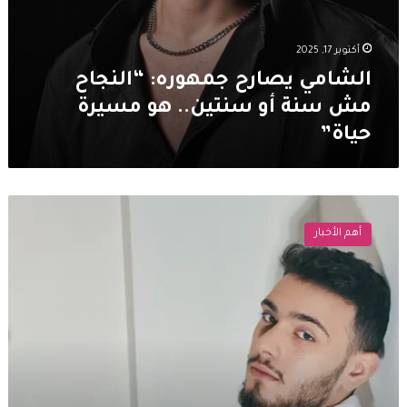
أكتوبر 17, 2025
الشامي يصارح جمهوره: “النجاح
مش سنة أو سنتين.. هو مسيرة
حياة”
الشامي
يعترف:
أهم الأخبار
أعيد
الفن
السوري
إلى
الواجهة
وأرفع
اسم
بلدي