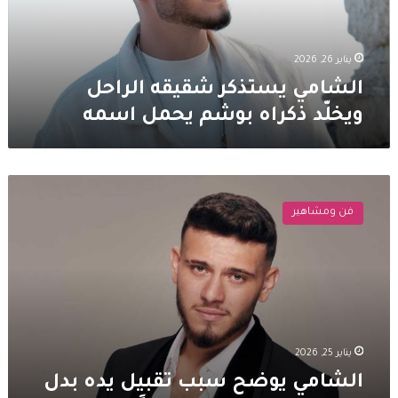
بوشم
يحمل
اسمه
يناير 26, 2026
الشامي يستذكر شقيقه الراحل
ويخلّد ذكراه بوشم يحمل اسمه
الشامي
يوضح
فن ومشاهير
سبب
تقبيل
يده
بدل
يد
نانسي
عجرم
ويضع
يناير 25, 2026
حدًا
الشامي يوضح سبب تقبيل يده بدل
للجدل