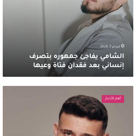
فبراير 7, 2026
الشامي يفاجئ جمهوره بتصرف
إنساني بعد فقدان فتاة وعيها
والد
الشامي
أهم الأخبار
يفاجئه
على
المسرح
خلال
حفله
في