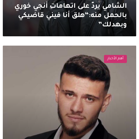
فيني
الشامي يردّ على اتهامات أنجي خوري
قاضيكي
بالحمل منه:“هلق أنا فيني قاضيكي
وبهدلك”
وبهدلك”
الشامي
يهدي
أهم الأخبار
طفلا
سورياً
منزلاً
والاخير
يكشف
التفاصيل