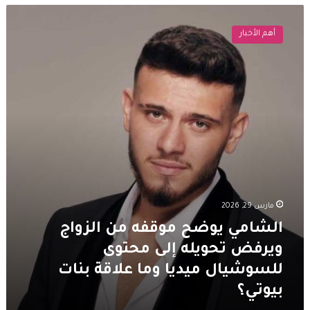
الشامي
يوضح
أهم الأخبار
موقفه
من
الزواج
ويرفض
تحويله
إلى
محتوى
للسوشيال
ميديا
وما
علاقة
بنات
مارس 29, 2026
بيوتي؟
الشامي يوضح موقفه من الزواج
ويرفض تحويله إلى محتوى
للسوشيال ميديا وما علاقة بنات
بيوتي؟