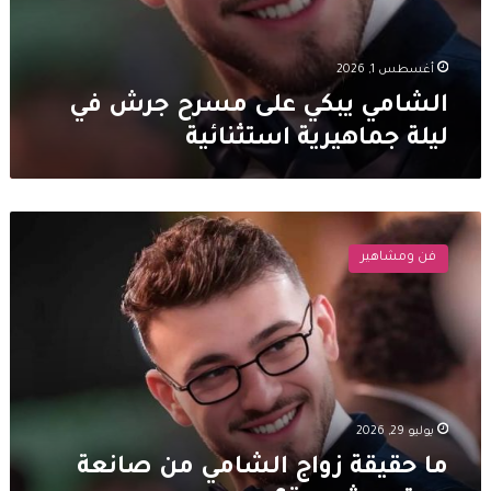
أغسطس 1, 2026
الشامي يبكي على مسرح جرش في
ليلة جماهيرية استثنائية
ما
حقيقة
فن ومشاهير
زواج
الشامي
من
صانعة
محتوى
شهيرة؟
يوليو 29, 2026
ما حقيقة زواج الشامي من صانعة