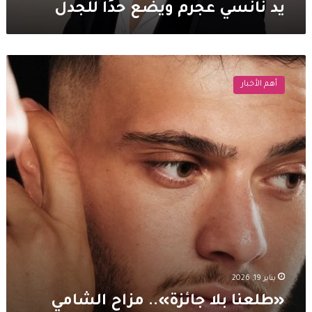
يد نانسي عجرم ويضع حدًا للجدل
«طلعنا
بلا
أهم الأخبار
جائزة»..
مزاح
الشامي
مع
محمد
فضل
شاكر
يشعل
التفاعل
يناير 19, 2026
«طلعنا بلا جائزة».. مزاح الشامي