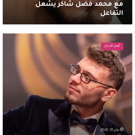
مع محمد فضل شاكر يشعل
التفاعل
الشامي
يخطف
أهم الأخبار
الأضواء
في
Joy
Awards
2026
ويعلّق
على
منافسة
فضل
شاكر
يناير 18, 2026