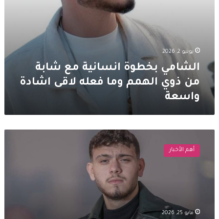
لاقى
اشادة
واسعة
يونيو 2, 2026
الشامي بخطوة انسانية مع شابة
من ذوي الهمم وما فعله لاقى اشادة
واسعة
الشامي
يردّ
أهم الأخبار
على
اتهامات
أنجي
خوري
بالحمل
منه:“هلق
مايو 25, 2026
أنا