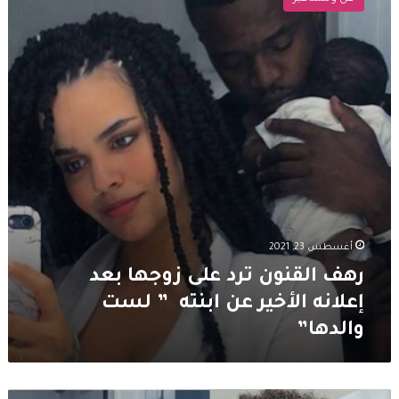
ترد
على
زوجها
بعد
إعلانه
الأخير
عن
ابنته
”
لست
والدها”
أغسطس 23, 2021
رهف القنون ترد على زوجها بعد
إعلانه الأخير عن ابنته ” لست
والدها”
زوج