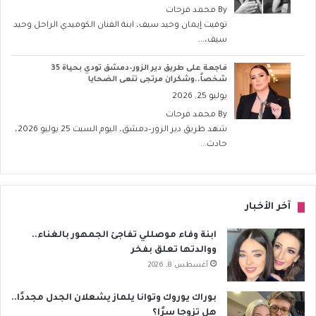
By
محمد فرحات
توفيت إيمان وحيد سيف، ابنة الفنان الكوميدي الراحل وحيد
سيف،...
فاجعة على طريق دير الزور–دمشق تودي بحياة 35
شخصاً..وشكران مرتجى تنعى الضحايا
يوليو 25, 2026
By
محمد فرحات
شهد طريق دير الزور–دمشق، اليوم السبت 25 يوليو 2026،
حادث...
آخر الأخبار
ابنة وفاء موصللي تفاجئ الجمهور بالغناء..
ووالدتها تعلق بفخر
أغسطس 8, 2026
بوراك يوروك وتوانا يلماز يشعلان الجدل مجددًا..
هل تزوجا سرًا؟