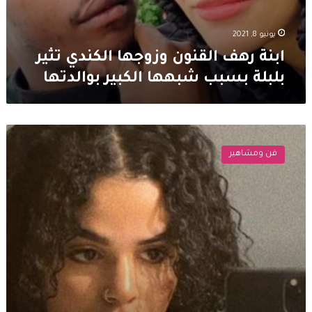
يونيو 8, 2021
ابنة رهف القنون وزوجها الكندي تثير
بلبلة بسبب شبهها الكبير بوالدتها
رهف
القنون
فن ومشاهير
تكشف
سبب
هروبها..
وتهاجم
زوجها
“يا
معتوه”