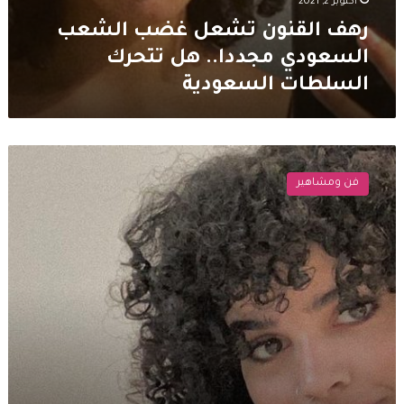
أكتوبر 2, 2021
رهف القنون تشعل غضب الشعب
السعودي مجددا.. هل تتحرك
السلطات السعودية
رهف
القنون
فن ومشاهير
تتصدر
حديث
مواقع
التواصل
بسبب
صورتها
مع
صديقتها