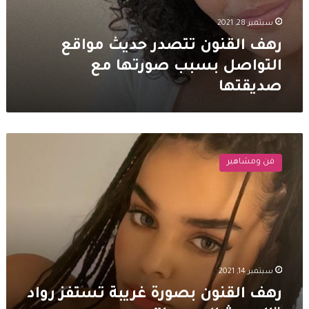
سبتمبر 28, 2021
رهف القنون تتصدر حديث مواقع
التواصل بسبب صورتها مع
صديقتها
رهف
القنون
فن ومشاهير
بصورة
غريبة
تستفز
رواد
“السوشال
ميديا”
سبتمبر 14, 2021
رهف القنون بصورة غريبة تستفز رواد