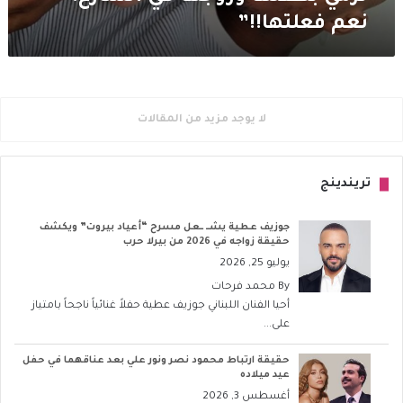
نعم فعلتها!!”
لا يوجد مزيد من المقالات
تريندينج
جوزيف عطية يشــ ــعل مسرح “أعياد بيروت” ويكشف
حقيقة زواجه في 2026 من بيرلا حرب
يوليو 25, 2026
By
محمد فرحات
أحيا الفنان اللبناني جوزيف عطية حفلاً غنائياً ناجحاً بامتياز
على...
حقيقة ارتباط محمود نصر ونور علي بعد عناقهما في حفل
عيد ميلاده
أغسطس 3, 2026