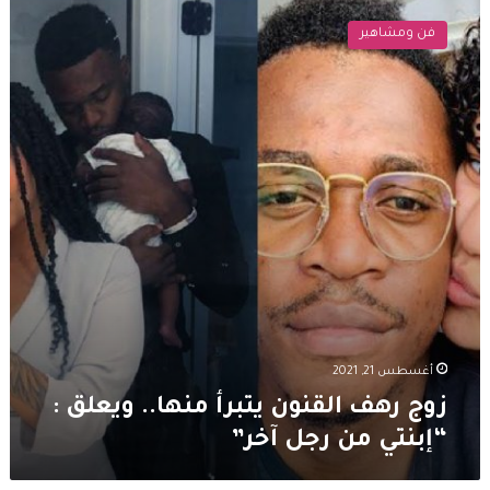
رهف
فن ومشاهير
القنون
يتبرأ
منها..
ويعلق
:
“إبنتي
من
رجل
آخر”
أغسطس 21, 2021
زوج رهف القنون يتبرأ منها.. ويعلق :
“إبنتي من رجل آخر”