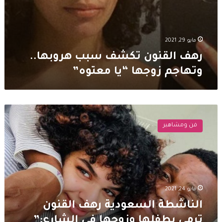
مايو 29, 2021
رهف القنون تكشف سبب هروبها..
وتهاجم زوجها “يا معتوه”
الناشطة
السعودية
فن ومشاهير
رهف
القنون
ترمي
بطفلها
وزوجها
في
مايو 24, 2021
الشارع:”
نعم
الناشطة السعودية رهف القنون
فعلتها!!”
ترمي بطفلها وزوجها في الشارع:”