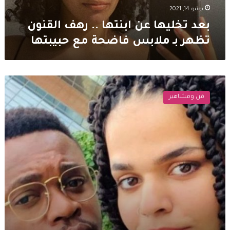
ملابس
يونيو 14, 2021
فاضحة
بعد تخليها عن ابنتها .. رهف القنون
مع
تظهر بـ ملابس فاضحة مع حبيبتها
حبيبتها
ابنة
رهف
فن ومشاهير
القنون
وزوجها
الكندي
تثير
بلبلة
بسبب
شبهها
الكبير
بوالدتها