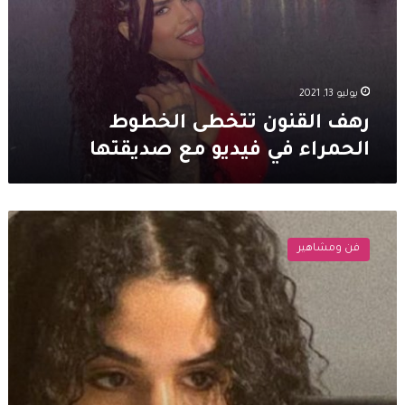
في
فيديو
مع
صديقتها
يوليو 13, 2021
رهف القنون تتخطى الخطوط
الحمراء في فيديو مع صديقتها
متابعون
يشبهون
فن ومشاهير
رهف
القنون
بـ
كيم
كارداشيان
في
أحدث
ظهور