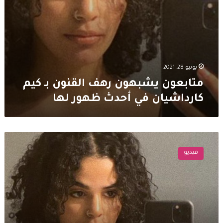
لها
يونيو 28, 2021
متابعون يشبهون رهف القنون بـ كيم
كارداشيان في أحدث ظهور لها
بعد
تخليها
فيديو
عن
ابنتها
..
رهف
القنون
تظهر
بـ