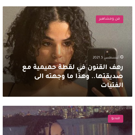
رهف
القنون
فن ومشاهير
في
لقطة
حميمية
مع
صديقتها..
وهذا
أغسطس 5, 2021
ما
وجهته
رهف القنون في لقطة حميمية مع
الى
صديقتها.. وهذا ما وجهته الى
الفتيات
الفتيات
رهف
القنون
فيديو
تتخطى
الخطوط
الحمراء