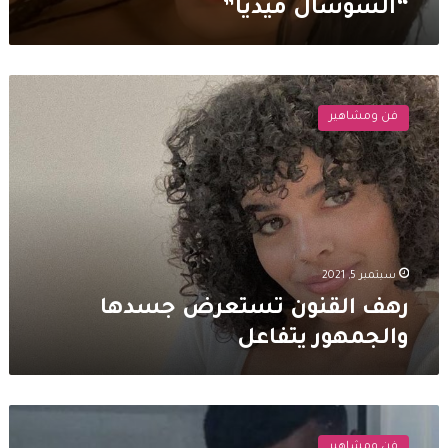
“السوشال ميديا”
رهف
القنون
فن ومشاهير
تستعرض
جسدها
والجمهور
يتفاعل
سبتمبر 5, 2021
رهف القنون تستعرض جسدها
والجمهور يتفاعل
رهف
القنون
فن ومشاهير