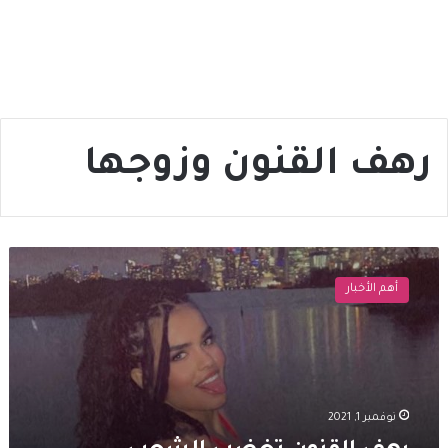
رهف القنون وزوجها
رهف
القنون
أهم الأخبار
تغضب
الشعب
السعودي
بعد
صورتها
الخــــــــادشة
نوفمبر 1, 2021
للحيــــــاء