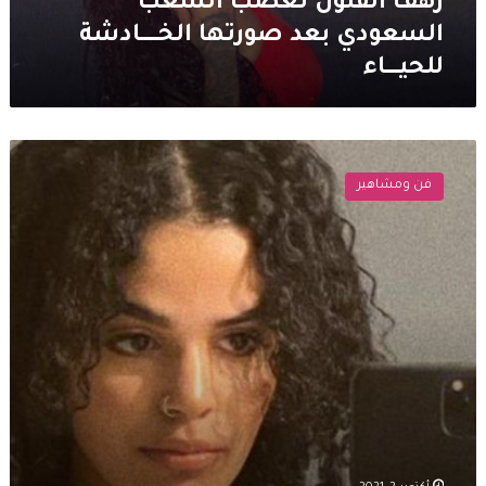
رهف القنون تغضب الشعب
السعودي بعد صورتها الخــــــــادشة
للحيــــــاء
رهف
القنون
فن ومشاهير
تشعل
غضب
الشعب
السعودي
مجددا..
هل
تتحرك
السلطات
السعودية