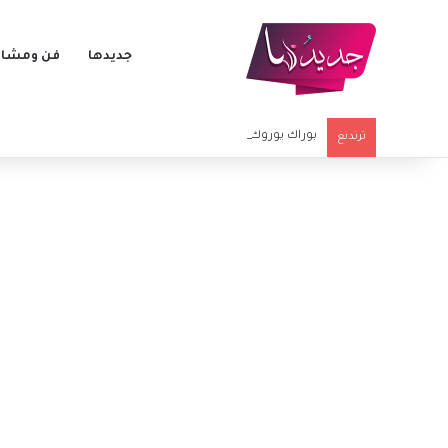
جديدها
فن ومشاه
بوراك يوروك وتوانا يلماز يشعلان الجدل مجددًا.. هل تزوجا سرً
ترندنغ