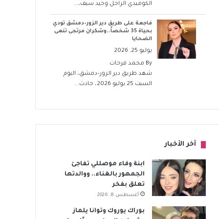
الكوميدي الراحل وحيد سيف،...
فاجعة على طريق دير الزور–دمشق تودي
بحياة 35 شخصاً..وشكران مرتجى تنعى
الضحايا
يوليو 25, 2026
By
محمد فرحات
شهد طريق دير الزور–دمشق، اليوم
السبت 25 يوليو 2026، حادث...
آخر الأخبار
ابنة وفاء موصللي تفاجئ
الجمهور بالغناء.. ووالدتها
تعلق بفخر
أغسطس 8, 2026
بوراك يوروك وتوانا يلماز