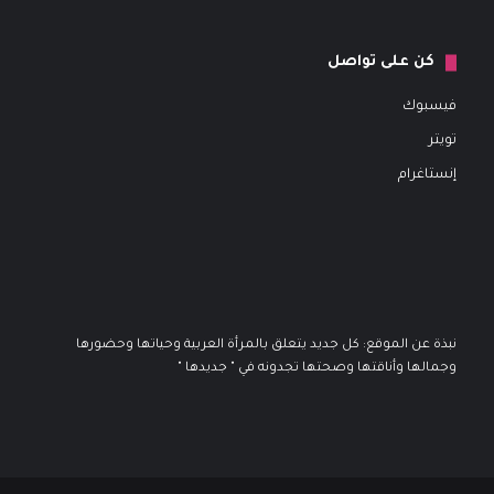
كن على تواصل
فيسبوك
تويتر
إنستاغرام
نبذة عن الموقع: كل جديد يتعلق بالمرأة العربية وحياتها وحضورها
وجمالها وأناقتها وصحتها تجدونه في " جديدها "