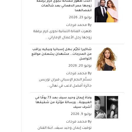
أحدث ظهور للفنانة نجوى كرم برفقة
زوجها عمر الدهماني بعد شائعات
انفصالهما
يوليو 23, 2026
By
محمد فرحات
ظهرت الفنانة اللبنانية نجوى كرم برفقة
زوجها رجل الأعمال الإماراتي...
شاكيرا تكرّم بطل إسبانيا وبيكيه يراقب
من المدرجات.. مشهدان يشعلان مواقع
التواصل
يوليو 20, 2026
By
محمد فرحات
تسلّم النجم الإسباني فيران توريس
جائزة أفضل لاعب في نهائي...
وفاة إيمان وحيد سيف بعد 73 يومًا في
الغيبوبة.. ورسالة مؤثرة من شقيقها
أشرف سيف
يوليو 9, 2026
By
محمد فرحات
توفيت إيمان وحيد سيف، ابنة الفنان