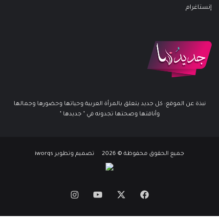
إنستاغرام
نبذة عن الموقع: كل جديد يتعلق بالمرأة العربية وحياتها وحضورها وجمالها
وأناقتها وصحتها تجدونه في " جديدها "
جميع الحقوق محفوظة © 2026 تصميم وتطوير iworqs
X
فيسبوك
يوتيوب
انستقرام