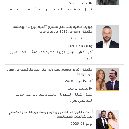
By
محمد فرحات
لا تزال قضية طبيبة التخدير العراقية نبأ، المعروفة باسم
"فيروزه"،...
جوزيف عطية يشــ ــعل مسرح “أعياد بيروت” ويكشف
حقيقة زواجه في 2026 من بيرلا حرب
يوليو 25, 2026
By
محمد فرحات
أحيا الفنان اللبناني جوزيف عطية حفلاً غنائياً ناجحاً بامتياز
على...
حقيقة ارتباط محمود نصر ونور علي بعد عناقهما في حفل
عيد ميلاده
أغسطس 3, 2026
By
محمد فرحات
تصدّر الفنانان السوريان محمود نصر ونور علي حديث
المتابعين عبر...
أحدث ظهور للفنانة نجوى كرم برفقة زوجها عمر الدهماني
بعد شائعات انفصالهما
يوليو 23, 2026