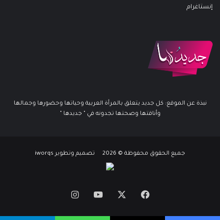
إنستاغرام
نبذة عن الموقع: كل جديد يتعلق بالمرأة العربية وحياتها وحضورها وجمالها
وأناقتها وصحتها تجدونه في " جديدها "
جميع الحقوق محفوظة © 2026 تصميم وتطوير iworqs
X
فيسبوك
يوتيوب
انستقرام