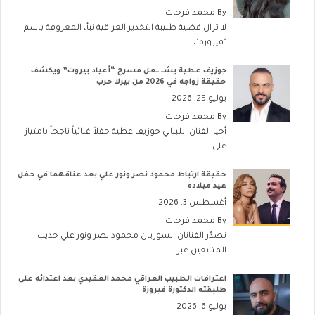
By
محمد فرحات
لا تزال قضية طبيبة التخدير العراقية نبأ، المعروفة باسم
"فيروزه"،...
جوزيف عطية يشــ ــعل مسرح “أعياد بيروت” ويكشف
حقيقة زواجه في 2026 من بيرلا حرب
يوليو 25, 2026
By
محمد فرحات
أحيا الفنان اللبناني جوزيف عطية حفلاً غنائياً ناجحاً بامتياز
على...
حقيقة ارتباط محمود نصر ونور علي بعد عناقهما في حفل
عيد ميلاده
أغسطس 3, 2026
By
محمد فرحات
تصدّر الفنانان السوريان محمود نصر ونور علي حديث
المتابعين عبر...
اعترافات الطبيب العراقي محمد العقيدي بعد اعتدائه على
طليقته الدكتورة فيروزة
يوليو 6, 2026