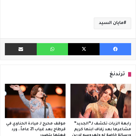
مايان السيد
فيسبوك
X
واتساب
مشاركة ب
ترندنغ
رابعة الزيات تكشف لـ”الجديد”
موقف محرج لـ ميادة الحناوي في
مشاعرها بعد زفاف ابنها كريم
قرطاج بعد غياب 21 عاماً.. ورد
ورسالة خاصة له ولعروسه لارين
فعلها يتصدر