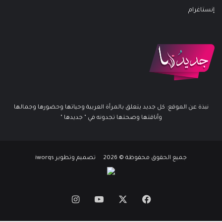
إنستاغرام
نبذة عن الموقع: كل جديد يتعلق بالمرأة العربية وحياتها وحضورها وجمالها
وأناقتها وصحتها تجدونه في " جديدها "
جميع الحقوق محفوظة © 2026 تصميم وتطوير iworqs
X
فيسبوك
يوتيوب
انستقرام