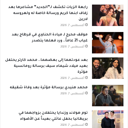
رابعة الزيات تكشف لـ”الجديد” مشاعرها بعد
زفاف ابنها كريم ورسالة خاصة له ولعروسه
لارين
أغسطس 7, 2026
موقف محرج لـ ميادة الحناوي في قرطاج بعد
غياب 21 عاماً.. ورد فعلها يتصدر
أغسطس 7, 2026
بعد عودتهما إلى بعضهما.. محمد كارتر يحتفل
بعيد ميلاد شيماء سيف برسالة رومانسية
مؤثرة
أغسطس 7, 2026
محمد هنيدي برسالة مؤثرة بعد وفاة شقيقه
أغسطس 7, 2026
توم هولاند وزندايا يحتفلان بزواجهما في
بريطانيا بحفل عائلي بعيداً عن الأضواء
أغسطس 7, 2026