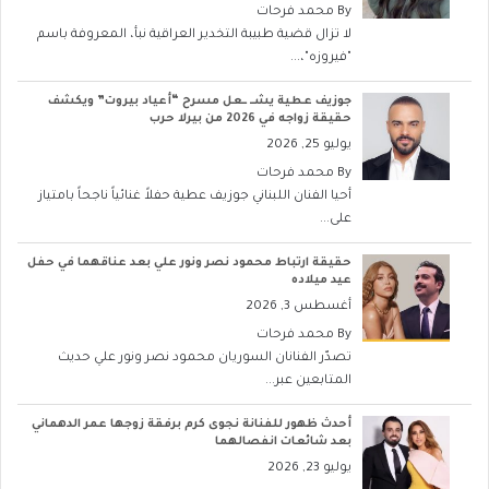
By
محمد فرحات
لا تزال قضية طبيبة التخدير العراقية نبأ، المعروفة باسم
"فيروزه"،...
جوزيف عطية يشــ ــعل مسرح “أعياد بيروت” ويكشف
حقيقة زواجه في 2026 من بيرلا حرب
يوليو 25, 2026
By
محمد فرحات
أحيا الفنان اللبناني جوزيف عطية حفلاً غنائياً ناجحاً بامتياز
على...
حقيقة ارتباط محمود نصر ونور علي بعد عناقهما في حفل
عيد ميلاده
أغسطس 3, 2026
By
محمد فرحات
تصدّر الفنانان السوريان محمود نصر ونور علي حديث
المتابعين عبر...
أحدث ظهور للفنانة نجوى كرم برفقة زوجها عمر الدهماني
بعد شائعات انفصالهما
يوليو 23, 2026