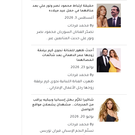
حقيقة ارتباط محمود نصر ونور علي بعد
عناقهما في حفل عيد ميلاده
أغسطس 3, 2026
By
محمد فرحات
تصدّر الفنانان السوريان محمود نصر
ونور علي حديث المتابعين عبر...
أحدث ظهور للفنانة نجوى كرم برفقة
زوجها عمر الدهماني بعد شائعات
انفصالهما
يوليو 23, 2026
By
محمد فرحات
ظهرت الفنانة اللبنانية نجوى كرم برفقة
زوجها رجل الأعمال الإماراتي...
شاكيرا تكرّم بطل إسبانيا وبيكيه يراقب
من المدرجات.. مشهدان يشعلان مواقع
التواصل
يوليو 20, 2026
By
محمد فرحات
تسلّم النجم الإسباني فيران توريس