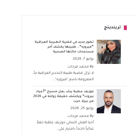
تريندينج
تطور جديد في قضية الطبيبة العراقية
“فيروزه”… طبيبها يكشف آخر
مستجدات حالتها الصحية
يوليو 7, 2026
By
محمد فرحات
لا تزال قضية طبيبة التخدير العراقية نبأ،
المعروفة باسم "فيروزه"،...
جوزيف عطية يشــ ــعل مسرح “أعياد
بيروت” ويكشف حقيقة زواجه في 2026
من بيرلا حرب
يوليو 25, 2026
By
محمد فرحات
أحيا الفنان اللبناني جوزيف عطية حفلاً
غنائياً ناجحاً بامتياز على...