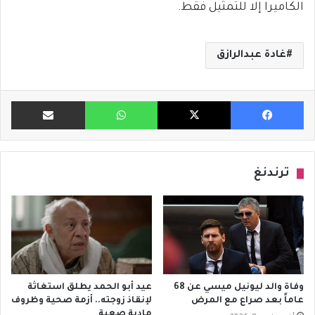
الكاميرا إلا للتمثيل فقط.
غادة عبدالرازق
فيسبوك
X
واتساب
مشاركة ب
ترندنغ
وفاة والد ليونيل ميسي عن 68
عيد أبو الحمد يطلق استغاثة
عاماً بعد صراع مع المرض
لإنقاذ زوجته.. أزمة صحية وظروف
مادية صعبة