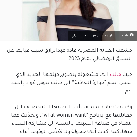
غادة عبد الرازق تسخر من الحجر المنزلي
كشفت الفنانة المصرية غادة عبدالرازق سبب غيابها عن
السباق الرمضاني لعام 2023.
حيث
قالت
انها مشغولة بتصوير فيلمها الجديد الذي
يحمل اسم “جوازة العافية” الى جانب بيومي فؤاد واحمد
ادم.
وكشفت غادة عديد من أسرار حياتها الشخصية خلال
مقابلتها مع برنامج “what women want”، وتحدّثت عما
تتمناه في صناعة السينما بالنسبة الى مشاركة النساء
فيها، كما أكدت أنها خجولة ولا تفضّل الوقوف أمام