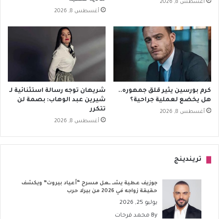
أغسطس 8, 2026
أغسطس 8, 2026
كرم بورسين يثير قلق جمهوره..
شريهان توجه رسالة استثنائية لـ
هل يخضع لعملية جراحية؟
شيرين عبد الوهاب: بصمة لن
تتكرر
أغسطس 8, 2026
أغسطس 8, 2026
تريندينج
جوزيف عطية يشــ ــعل مسرح “أعياد بيروت” ويكشف
حقيقة زواجه في 2026 من بيرلا حرب
يوليو 25, 2026
By
محمد فرحات