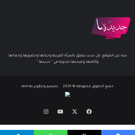
نبذة عن الموقع: كل جديد يتعلق بالمرأة العربية وحياتها وحضورها وجمالها
وأناقتها وصحتها تجدونه في " جديدها "
جميع الحقوق محفوظة © 2026 تصميم وتطوير iworqs
X
فيسبوك
يوتيوب
انستقرام