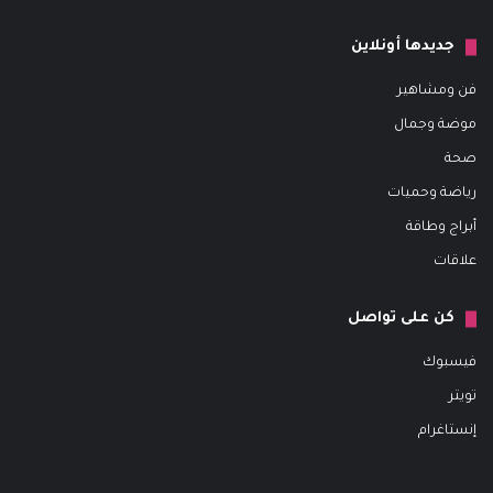
جديدها أونلاين
فن ومشاهير
موضة وجمال
صحة
رياضة وحميات
أبراج وطاقة
علاقات
كن على تواصل
فيسبوك
تويتر
إنستاغرام