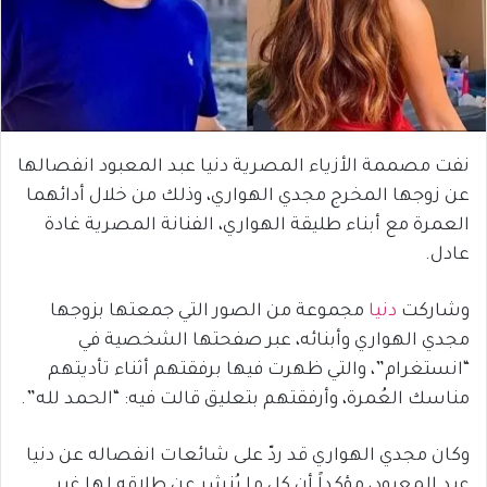
نفت مصممة الأزياء المصرية دنيا عبد المعبود انفصالها
عن زوجها المخرج مجدي الهواري، وذلك من خلال أدائهما
العمرة مع أبناء طليقة الهواري، الفنانة المصرية غادة
عادل.
وشاركت
دنيا
مجموعة من الصور التي جمعتها بزوجها
مجدي الهواري وأبنائه، عبر صفحتها الشخصية في
“انستغرام”، والتي ظهرت فيها برفقتهم أثناء تأديتهم
مناسك العُمرة، وأرفقتهم بتعليق قالت فيه: “الحمد لله”.
وكان مجدي الهواري قد ردّ على شائعات انفصاله عن دنيا
عبد المعبود، مؤكداً أن كل ما يُنشر عن طلاقه لها غير