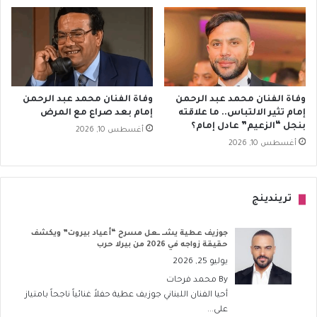
وفاة الفنان محمد عبد الرحمن
وفاة الفنان محمد عبد الرحمن
إمام تثير الالتباس.. ما علاقته
إمام بعد صراع مع المرض
بنجل “الزعيم” عادل إمام؟
أغسطس 10, 2026
أغسطس 10, 2026
تريندينج
جوزيف عطية يشــ ــعل مسرح “أعياد بيروت” ويكشف
حقيقة زواجه في 2026 من بيرلا حرب
يوليو 25, 2026
By
محمد فرحات
أحيا الفنان اللبناني جوزيف عطية حفلاً غنائياً ناجحاً بامتياز
على...