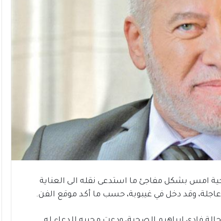
حية امس بشكل مفاجئ ما استدعى نقله الى العناية
اجلة، وقد دخل في غيبوبة، حسب ما أكد موقع الفن.
حالة فادي ابراهيم الصحية، ودعت محبيه للدعاء له.