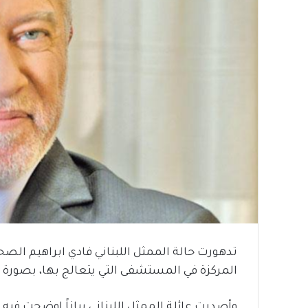
تدهورت حالة الممثل اللبناني فادي ابراهيم الص
المركزة في المستشفى التي يتعالج بها، بصورة ع
وأصدرت عائلة الممثل اللبناني بياناً اوضحت فيه 