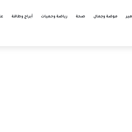
ير
موضة وجمال
صحة
رياضة وحميات
أبراج وطاقة
عل
فالق بلاد الشام