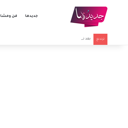
جديدها
فن ومشاه
بعد تنبؤه بزلزال مصر.. باحث سوري يحذّر من تحرك خطير على 
ترندنغ