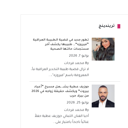
تريندينج
تطور جديد في قضية الطبيبة العراقية
“فيروزه”… طبيبها يكشف آخر
مستجدات حالتها الصحية
يوليو 7, 2026
By
محمد فرحات
لا تزال قضية طبيبة التخدير العراقية نبأ،
المعروفة باسم "فيروزه"،...
جوزيف عطية يشــ ــعل مسرح “أعياد
بيروت” ويكشف حقيقة زواجه في 2026
من بيرلا حرب
يوليو 25, 2026
By
محمد فرحات
أحيا الفنان اللبناني جوزيف عطية حفلاً
غنائياً ناجحاً بامتياز على...