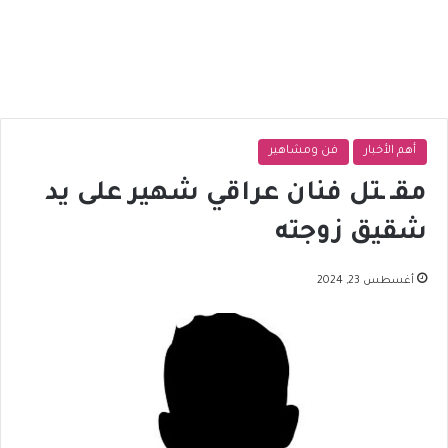
أهم الأخبار
فن ومشاهير
مقـ ـتل فنان عراقي شهير على يد
شقيق زوجته
أغسطس 23, 2024