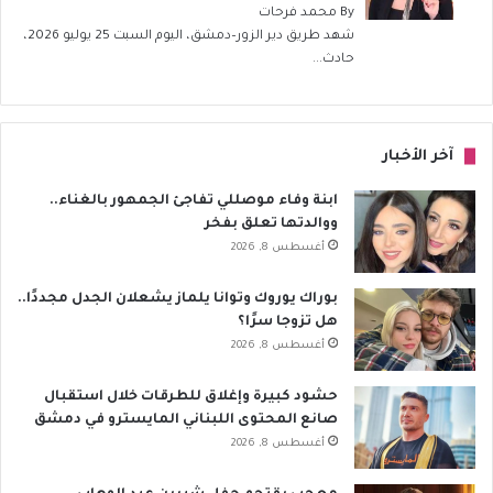
By
محمد فرحات
شهد طريق دير الزور–دمشق، اليوم السبت 25 يوليو 2026،
حادث...
آخر الأخبار
ابنة وفاء موصللي تفاجئ الجمهور بالغناء..
ووالدتها تعلق بفخر
أغسطس 8, 2026
بوراك يوروك وتوانا يلماز يشعلان الجدل مجددًا..
هل تزوجا سرًا؟
أغسطس 8, 2026
حشود كبيرة وإغلاق للطرقات خلال استقبال
صانع المحتوى اللبناني المايسترو في دمشق
أغسطس 8, 2026