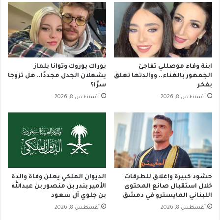
ابنة وفاء موصللي تفاجئ
بوراك يوروك وتوانا يلماز
الجمهور بالغناء.. ووالدتها تعلق
يشعلان الجدل مجددًا.. هل تزوجا
بفخر
سرًا؟
أغسطس 8, 2026
أغسطس 8, 2026
حشود كبيرة وإغلاق للطرقات
الديوان الملكي يعلن وفاة والدة
خلال استقبال صانع المحتوى
الأمير بندر بن منصور بن عبدالله
اللبناني المايسترو في دمشق
بن جلوي آل سعود
أغسطس 8, 2026
أغسطس 8, 2026