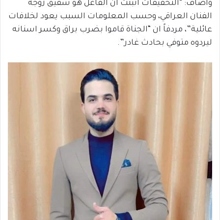
وأضاف: “التحقيقات اثبتت ان الفاعل هو شقيق زوجة
الفنان العراقي، وحسب المعلومات السبب يعود لخلافات
عائلية”، مردفاً ان “الجناة قاموا بضرب براق وكسر اسنانه
ليردوه متوفي بحادث غادر”.