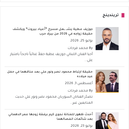
تريندينج
جوزيف عطية يشــ ــعل مسرح “أعياد بيروت” ويكشف
حقيقة زواجه في 2026 من بيرلا حرب
يوليو 25, 2026
By
محمد فرحات
أحيا الفنان اللبناني جوزيف عطية حفلاً غنائياً ناجحاً بامتياز
على...
حقيقة ارتباط محمود نصر ونور علي بعد عناقهما في حفل
عيد ميلاده
أغسطس 3, 2026
By
محمد فرحات
تصدّر الفنانان السوريان محمود نصر ونور علي حديث
المتابعين عبر...
أحدث ظهور للفنانة نجوى كرم برفقة زوجها عمر الدهماني
بعد شائعات انفصالهما
يوليو 23, 2026