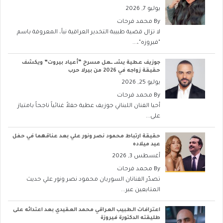
يوليو 7, 2026
By
محمد فرحات
لا تزال قضية طبيبة التخدير العراقية نبأ، المعروفة باسم
"فيروزه"،...
جوزيف عطية يشــ ــعل مسرح “أعياد بيروت” ويكشف
حقيقة زواجه في 2026 من بيرلا حرب
يوليو 25, 2026
By
محمد فرحات
أحيا الفنان اللبناني جوزيف عطية حفلاً غنائياً ناجحاً بامتياز
على...
حقيقة ارتباط محمود نصر ونور علي بعد عناقهما في حفل
عيد ميلاده
أغسطس 3, 2026
By
محمد فرحات
تصدّر الفنانان السوريان محمود نصر ونور علي حديث
المتابعين عبر...
اعترافات الطبيب العراقي محمد العقيدي بعد اعتدائه على
طليقته الدكتورة فيروزة