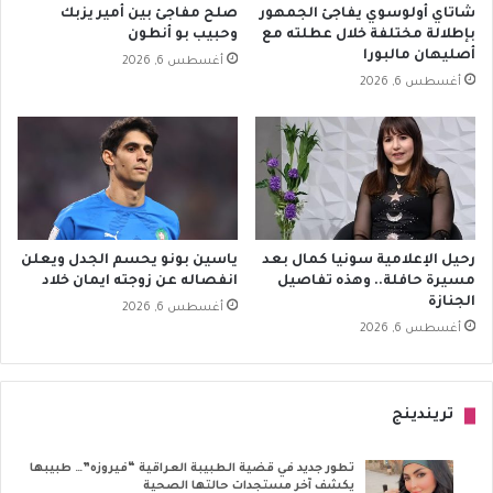
شاتاي أولوسوي يفاجئ الجمهور
صلح مفاجئ بين أمير يزبك
بإطلالة مختلفة خلال عطلته مع
وحبيب بو أنطون
أصليهان مالبورا
أغسطس 6, 2026
أغسطس 6, 2026
رحيل الإعلامية سونيا كمال بعد
ياسين بونو يحسم الجدل ويعلن
مسيرة حافلة.. وهذه تفاصيل
انفصاله عن زوجته ايمان خلاد
الجنازة
أغسطس 6, 2026
أغسطس 6, 2026
تريندينج
تطور جديد في قضية الطبيبة العراقية “فيروزه”… طبيبها
يكشف آخر مستجدات حالتها الصحية