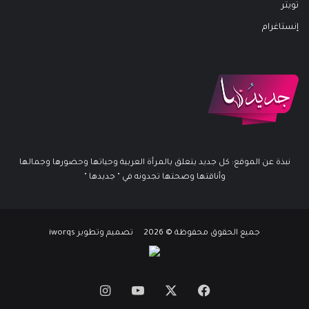
تويتر
إنستاغرام
نبذة عن الموقع: كل جديد يتعلق بالمرأة العربية وحياتها وحضورها وجمالها
وأناقتها وصحتها تجدونه في " جديدها "
جميع الحقوق محفوظة © 2026 تصميم وتطوير iworqs
X
فيسبوك
يوتيوب
انستقرام