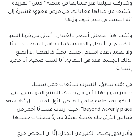
وشاركت سيلينا عبر حسابها في منصة “إكس” تغريدة
تكشف من خلالها معاناتها من مرض معوي؛ مُشيرةً إلى
أنه السبب في عدم ثبوت وزنها.
وكتبت: هذا يجعلني أشعر بالغثيان.. أعاني من فرط النمو
البكتيري في أمعائي الدقيقة، كما يتفاقم المرض تدريجيًا،
ولا يهمني عدم امتلاكي جسدًا نحيلًا كالعصا..لا أتمتع
بذلك الجسم، هذه هي النهاية، أنا لست ضحية، أنا مجرد
إنسانة.
في وقت سابق، انتشرت شائعات حمل سيلينا
غوميز بمولودها الأول من حبيبها المنتج الموسيقي بيني
بلانكو، بعد ظهورها في العرض الأول لمسلسل “wizards
beyond waverly place”، حيث ارتدت فستانًا أحمر من
قماش الترتر، جاء بقصة ضيقة مبرزةً منحنيات جسدها.
وأثار تكور بطنها الكثير من الجدل، إلَّا أن البعض خرج