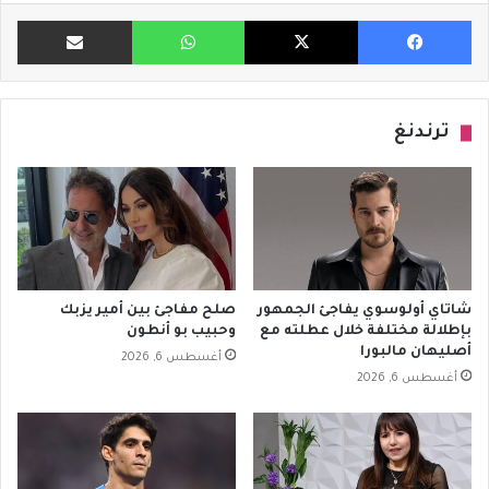
فيسبوك
X
واتساب
مشاركة ب
ترندنغ
شاتاي أولوسوي يفاجئ الجمهور
صلح مفاجئ بين أمير يزبك
بإطلالة مختلفة خلال عطلته مع
وحبيب بو أنطون
أصليهان مالبورا
أغسطس 6, 2026
أغسطس 6, 2026