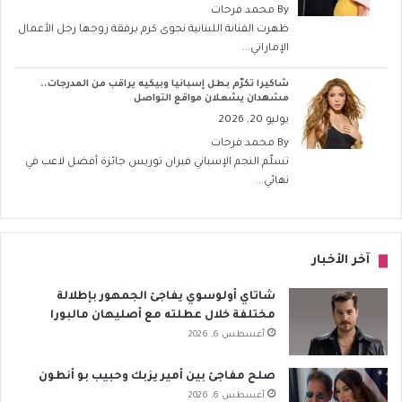
By
محمد فرحات
ظهرت الفنانة اللبنانية نجوى كرم برفقة زوجها رجل الأعمال
الإماراتي...
شاكيرا تكرّم بطل إسبانيا وبيكيه يراقب من المدرجات..
مشهدان يشعلان مواقع التواصل
يوليو 20, 2026
By
محمد فرحات
تسلّم النجم الإسباني فيران توريس جائزة أفضل لاعب في
نهائي...
آخر الأخبار
شاتاي أولوسوي يفاجئ الجمهور بإطلالة
مختلفة خلال عطلته مع أصليهان مالبورا
أغسطس 6, 2026
صلح مفاجئ بين أمير يزبك وحبيب بو أنطون
أغسطس 6, 2026